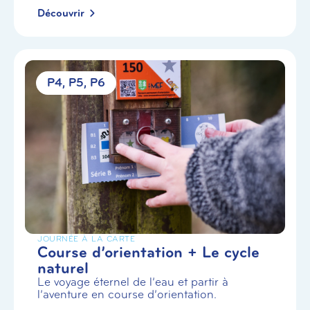
Découvrir
P4
P5
P6
JOURNÉE À LA CARTE
Course d’orientation + Le cycle
naturel
Le voyage éternel de l’eau et partir à
l’aventure en course d’orientation.