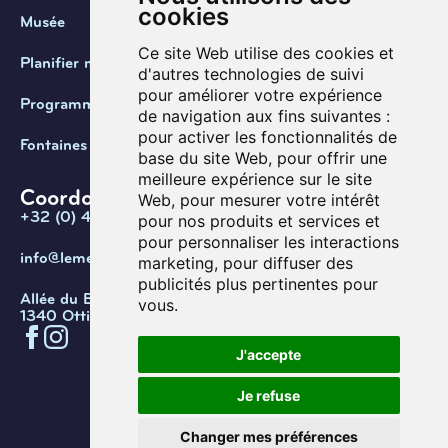
cookies
Musée
Ce site Web utilise des cookies et
Planifier ma visite
d'autres technologies de suivi
pour améliorer votre expérience
Programmation
de navigation aux fins suivantes :
pour activer les fonctionnalités de
Fontaines de Belgique
base du site Web
,
pour offrir une
meilleure expérience sur le site
Coordonnées
Web
,
pour mesurer votre intérêt
+32 (0) 470 / 67.20.55
pour nos produits et services et
pour personnaliser les interactions
info@lemef.be
marketing
,
pour diffuser des
publicités plus pertinentes pour
Allée du Bois des Rêves 1,
vous
.
1340 Ottignies-Louvain-la-Neuve
J'accepte
Confidentialité
Cookies
Conditions d'utilisation
Je refuse
Gérer les cookies
© Copyright 2026. Musée de l’eau
Changer mes préférences
et de la fontaine.