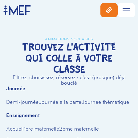
ANIMATIONS SCOLAIRES
Trouvez l’activité
qui colle à votre
classe
Filtrez, choisissez, réservez : c’est (presque) déjà
bouclé
Journée
Demi-journée
Journée à la carte
Journée thématique
Enseignement
Accueil
1ère maternelle
2ème maternelle