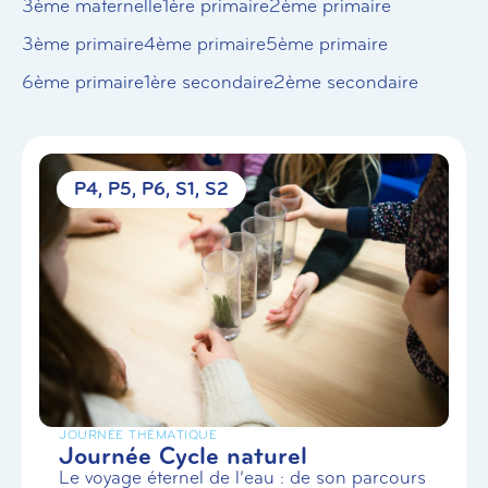
3ème maternelle
1ère primaire
2ème primaire
3ème primaire
4ème primaire
5ème primaire
6ème primaire
1ère secondaire
2ème secondaire
P4
P5
P6
S1
S2
JOURNÉE THÉMATIQUE
Journée Cycle naturel
Le voyage éternel de l’eau : de son parcours