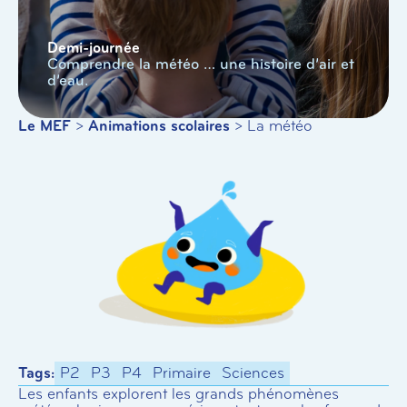
Demi-journée
Comprendre la météo … une histoire d’air et
d’eau.
Le MEF
>
Animations scolaires
>
La météo
Tags:
P2
P3
P4
Primaire
Sciences
Les enfants explorent les grands phénomènes