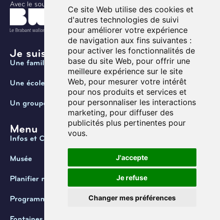
Avec le soutien de
Ce site Web utilise des cookies et
d'autres technologies de suivi
pour améliorer votre expérience
de navigation aux fins suivantes :
pour activer les fonctionnalités de
Je suis ...
base du site Web
,
pour offrir une
Une famille
meilleure expérience sur le site
Web
,
pour mesurer votre intérêt
Une école
pour nos produits et services et
pour personnaliser les interactions
Un groupe
marketing
,
pour diffuser des
publicités plus pertinentes pour
Menu
vous
.
Infos et Contact
J'accepte
Musée
Je refuse
Planifier ma visite
Changer mes préférences
Programmation
Fontaines de Belgique