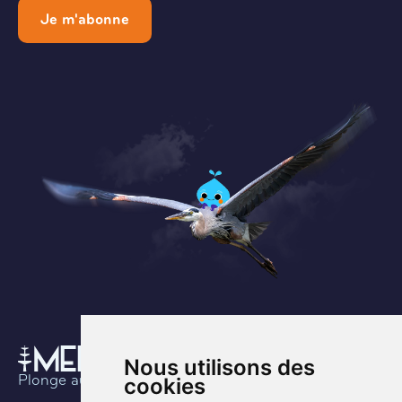
Je m'abonne
Nous utilisons des
Plonge au coeur de l’histoire
cookies