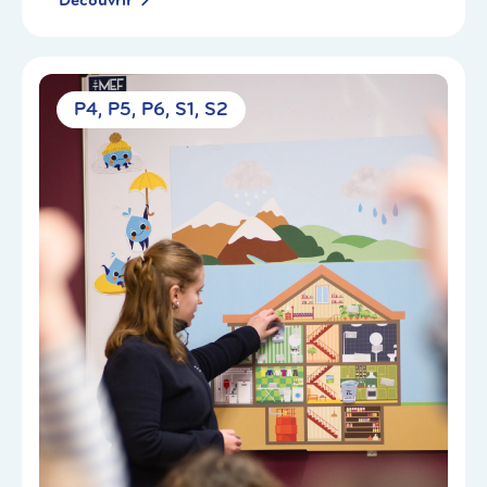
P4
P5
P6
S1
S2