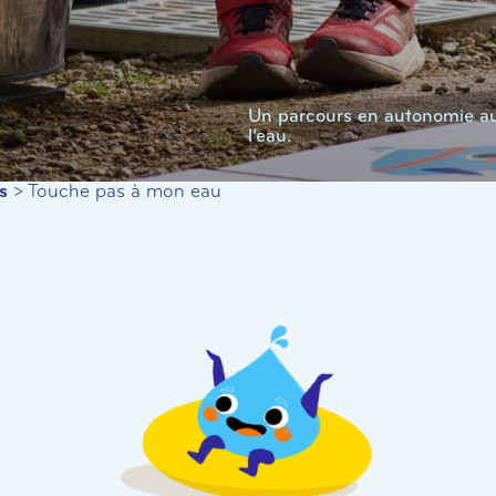
Un parcours en autonomie au
l’eau.
s
>
Touche pas à mon eau