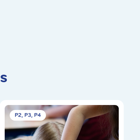
s
P2
P3
P4