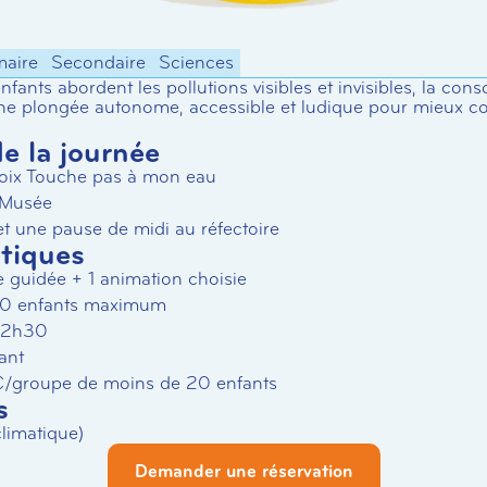
maire
Secondaire
Sciences
enfants abordent les pollutions visibles et invisibles, la co
ne plongée autonome, accessible et ludique pour mieux c
 la journée
oix Touche pas à mon eau
 Musée
et une pause de midi au réfectoire
atiques
ite guidée + 1 animation choisie
50 enfants maximum
 12h30
ant
80 €/groupe de moins de 20 enfants
s
imatique)
Demander une réservation