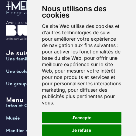
Nous utilisons des
Plonge au coeur de l’histoire
cookies
Avec le soutien de
Ce site Web utilise des cookies et
d'autres technologies de suivi
pour améliorer votre expérience
de navigation aux fins suivantes :
pour activer les fonctionnalités de
Je suis ...
base du site Web
,
pour offrir une
Une famille
meilleure expérience sur le site
Web
,
pour mesurer votre intérêt
Une école
pour nos produits et services et
pour personnaliser les interactions
Un groupe
marketing
,
pour diffuser des
publicités plus pertinentes pour
Menu
vous
.
Infos et Contact
J'accepte
Musée
Je refuse
Planifier ma visite