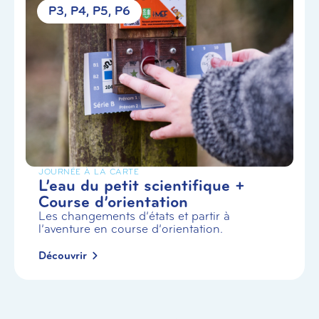
P3
P4
P5
P6
JOURNÉE À LA CARTE
L’eau du petit scientifique +
Course d’orientation
Les changements d’états et partir à
l’aventure en course d’orientation.
Découvrir