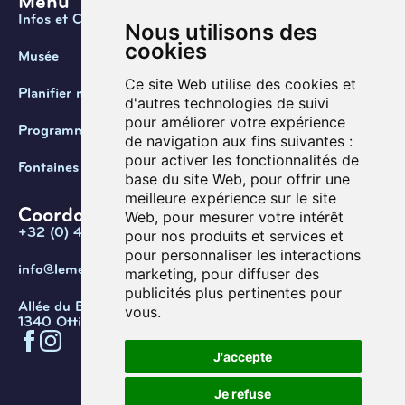
Menu
Infos et Contact
Nous utilisons des
cookies
Musée
Ce site Web utilise des cookies et
Planifier ma visite
d'autres technologies de suivi
pour améliorer votre expérience
Programmation
de navigation aux fins suivantes :
pour activer les fonctionnalités de
Fontaines de Belgique
base du site Web
,
pour offrir une
meilleure expérience sur le site
Coordonnées
Web
,
pour mesurer votre intérêt
+32 (0) 470 / 67.20.55
pour nos produits et services et
pour personnaliser les interactions
info@lemef.be
marketing
,
pour diffuser des
publicités plus pertinentes pour
Allée du Bois des Rêves 1,
vous
.
1340 Ottignies-Louvain-la-Neuve
J'accepte
Confidentialité
Cookies
Conditions d'utilisation
Je refuse