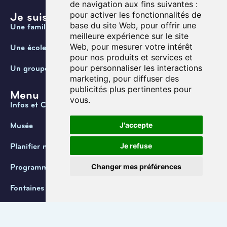
de navigation aux fins suivantes :
pour activer les fonctionnalités de
Je suis ...
base du site Web
,
pour offrir une
Une famille
meilleure expérience sur le site
Web
,
pour mesurer votre intérêt
Une école
pour nos produits et services et
pour personnaliser les interactions
Un groupe
marketing
,
pour diffuser des
publicités plus pertinentes pour
Menu
vous
.
Infos et Contact
J'accepte
Musée
Je refuse
Planifier ma visite
Changer mes préférences
Programmation
Fontaines de Belgique
Coordonnées
+32 (0) 470 / 67.20.55