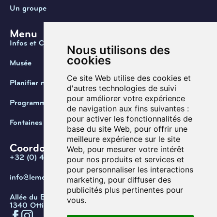
Un groupe
Menu
Infos et Contact
Nous utilisons des
cookies
Musée
Ce site Web utilise des cookies et
Planifier ma visite
d'autres technologies de suivi
pour améliorer votre expérience
Programmation
de navigation aux fins suivantes :
pour activer les fonctionnalités de
Fontaines de Belgique
base du site Web
,
pour offrir une
meilleure expérience sur le site
Coordonnées
Web
,
pour mesurer votre intérêt
+32 (0) 470 / 67.20.55
pour nos produits et services et
pour personnaliser les interactions
info@lemef.be
marketing
,
pour diffuser des
publicités plus pertinentes pour
Allée du Bois des Rêves 1,
vous
.
1340 Ottignies-Louvain-la-Neuve