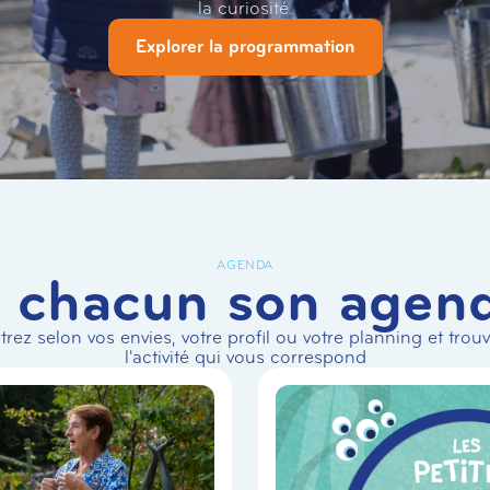
la curiosité.
Explorer la programmation
AGENDA
 chacun son agen
ltrez selon vos envies, votre profil ou votre planning et trou
l'activité qui vous correspond