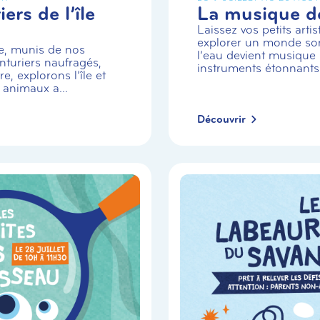
ers de l’île
La musique de
Laissez vos petits arti
explorer un monde so
e, munis de nos
l’eau devient musique 
turiers naufragés,
instruments étonnants
e, explorons l’île et
 animaux a...
Découvrir