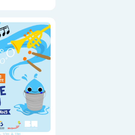
- 10H À 11H