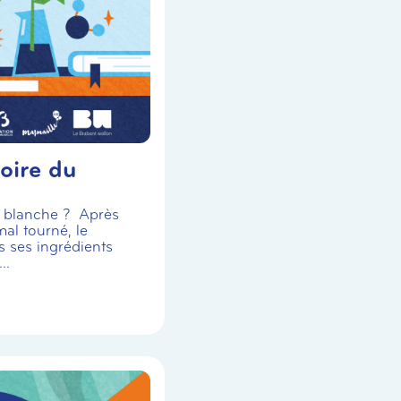
oire du
se blanche ? Après
al tourné, le
s ses ingrédients
..