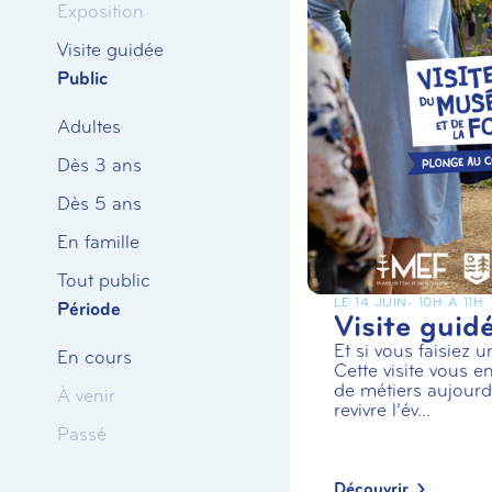
Exposition
Visite guidée
Public
Adultes
Dès 3 ans
Dès 5 ans
En famille
Tout public
LE 14 JUIN
- 10H À 11H
Période
Visite guid
Et si vous faisiez 
En cours
Cette visite vous en
de métiers aujourd’
À venir
revivre l’év...
Passé
Découvrir