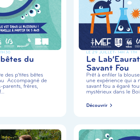
 11H30
LE 29 JUILLET
- 14H À 17H
 bêtes du
Le Lab’Eaurat
Savant Fou
e des p’tites bêtes
Prêt à enfiler la blou
eau Accompagné de
une expérience qui a m
-parents, frères,
savant fou a égaré tou
..
mystérieux dans le Boi.
Découvrir