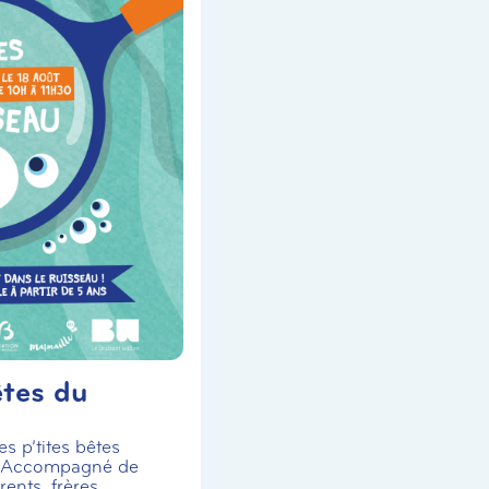
êtes du
s p’tites bêtes
! Accompagné de
ents, frères,