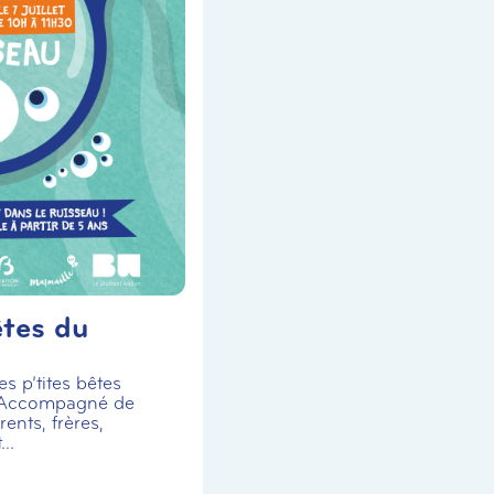
êtes du
s p’tites bêtes
 Accompagné de
ents, frères,
..