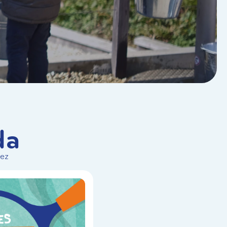
da
vez