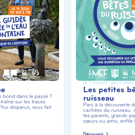
LE 7 JUILLET
- 10H À 11H30
ée
Les petites b
ruisseau
un bond dans le passé ?
traîne sur les traces
Pars à la découverte de
hui disparus, vous fait
cachées du ruisseau
tes parents, grands-par
sœurs ou amis, enfile t.
Découvrir