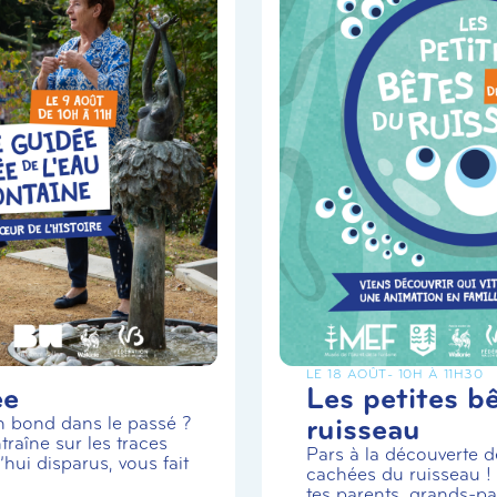
LE 18 AOÛT
- 10H À 11H30
ée
Les petites b
ruisseau
un bond dans le passé ?
traîne sur les traces
Pars à la découverte de
hui disparus, vous fait
cachées du ruisseau 
tes parents, grands-par