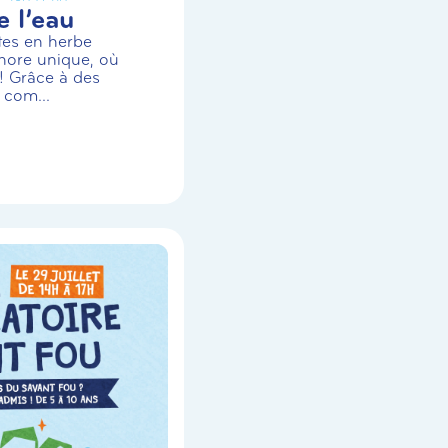
 l’eau
stes en herbe
nore unique, où
! Grâce à des
 com...