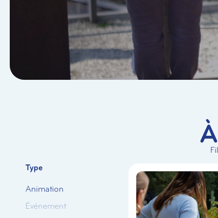
À
Fi
Type
Animation
Événement