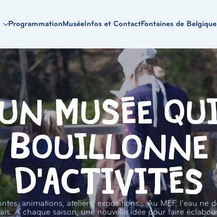
Programmation
Musée
Infos et Contact
Fontaines de Belgique
Un musée qu
bouillonne
d'activités
ntes, animations, ateliers, expositions… Au MEF, l’eau ne d
ais. À chaque saison, une nouvelle idée pour faire éclabou