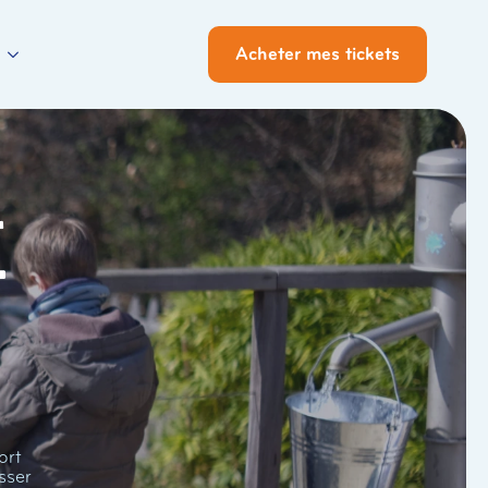
Acheter mes tickets
i
ort
sser