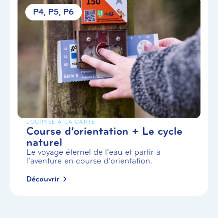
P4
P5
P6
JOURNÉE À LA CARTE
Course d’orientation + Le cycle
naturel
Le voyage éternel de l’eau et partir à
l’aventure en course d’orientation.
Découvrir