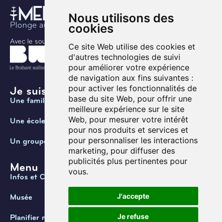
Nous utilisons des
Plonge au coeur de l’histoire
cookies
Avec le soutien de
Ce site Web utilise des cookies et
d'autres technologies de suivi
pour améliorer votre expérience
de navigation aux fins suivantes :
pour activer les fonctionnalités de
Je suis ...
base du site Web
,
pour offrir une
Une famille
meilleure expérience sur le site
Web
,
pour mesurer votre intérêt
Une école
pour nos produits et services et
pour personnaliser les interactions
Un groupe
marketing
,
pour diffuser des
publicités plus pertinentes pour
Menu
vous
.
Infos et Contact
J'accepte
Musée
Je refuse
Planifier ma visite