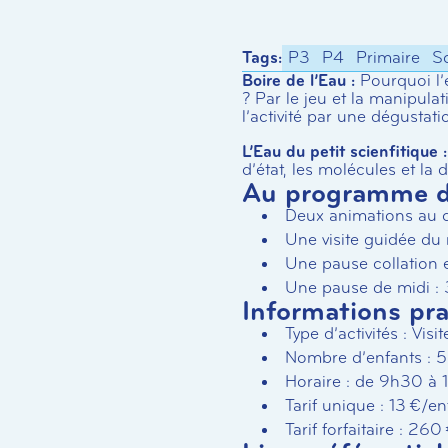
Tags:
P3
P4
Primaire
S
Boire de l’Eau :
Pourquoi l’e
? Par le jeu et la manipulati
l’activité par une dégustati
L’Eau du petit scienfitique :
d’état, les molécules et l
Au programme de
Deux animations au ch
Une visite guidée d
Une pause collation 
Une pause de midi : 
Informations pr
Type d’activités : Vis
Nombre d’enfants : 
Horaire : de 9h30 à
Tarif unique : 13 €/en
Tarif forfaitaire : 2