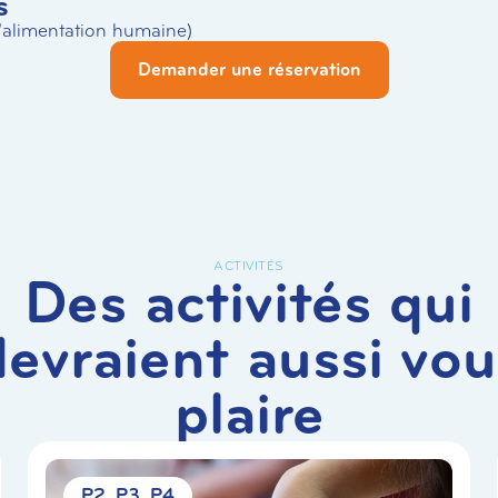
s
L’alimentation humaine)
Demander une réservation
ACTIVITÉS
Des activités qui
devraient aussi vou
plaire
P2
P3
P4