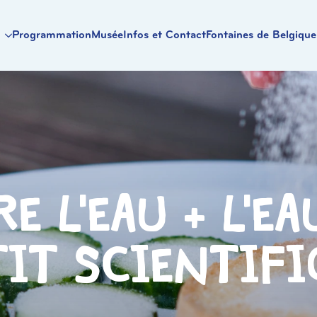
Programmation
Musée
Infos et Contact
Fontaines de Belgique
e l’eau + L’e
tit scientifi