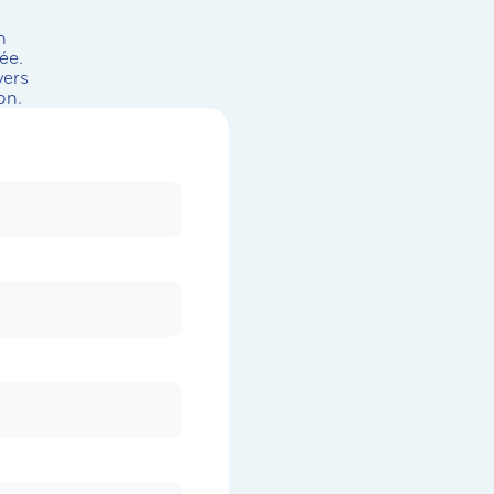
n
ée.
vers
on.