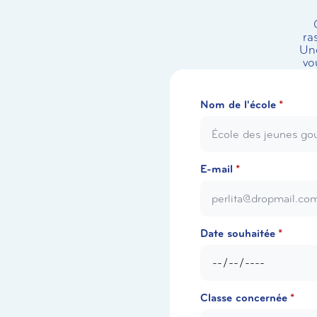
ra
Une
vo
Nom de l'école
*
E-mail
*
Date souhaitée
*
Classe concernée
*