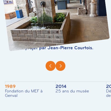
Un projet par Jean-Pierre Courtois.
1989
2014
2
Fondation du MEF à
25 ans du musée
Dé
Genval
de