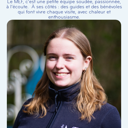
Le MEF, c’est une petite équipe soudée, passionnée,
à l’écoute. À ses côtés : des guides et des bénévoles
qui font vivre chaque visite, avec chaleur et
enthousiasme.
Delphine Dujardin
Responsable pédagogique