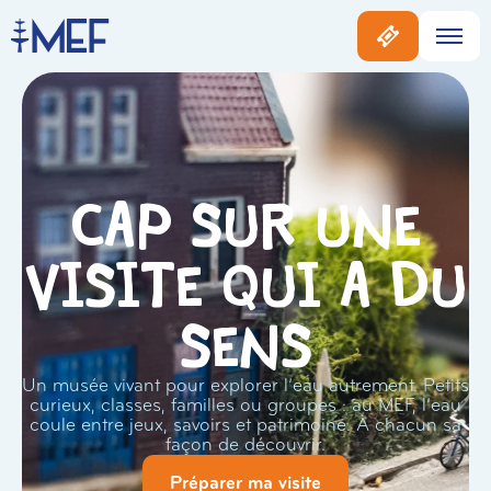
Cap sur une
visite qui a du
sens
Un musée vivant pour explorer l’eau autrement. Petits
curieux, classes, familles ou groupes : au MEF, l’eau
coule entre jeux, savoirs et patrimoine. À chacun sa
façon de découvrir.
Préparer ma visite