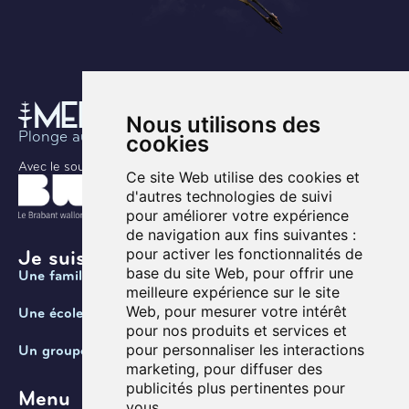
Nous utilisons des
Plonge au coeur de l’histoire
cookies
Avec le soutien de
Ce site Web utilise des cookies et
d'autres technologies de suivi
pour améliorer votre expérience
de navigation aux fins suivantes :
pour activer les fonctionnalités de
Je suis ...
base du site Web
,
pour offrir une
Une famille
meilleure expérience sur le site
Web
,
pour mesurer votre intérêt
Une école
pour nos produits et services et
pour personnaliser les interactions
Un groupe
marketing
,
pour diffuser des
publicités plus pertinentes pour
Menu
vous
.