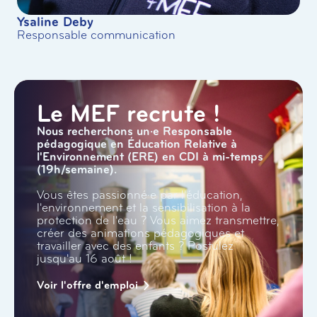
Le MEF recrute !
Nous recherchons un·e Responsable
pédagogique en Éducation Relative à
l'Environnement (ERE) en CDI à mi-temps
(19h/semaine).
Vous êtes passionné·e par l'éducation,
l'environnement et la sensibilisation à la
protection de l'eau ? Vous aimez transmettre,
créer des animations pédagogiques et
travailler avec des enfants ? Postulez
jusqu'au 16 août !
Voir l'offre d'emploi