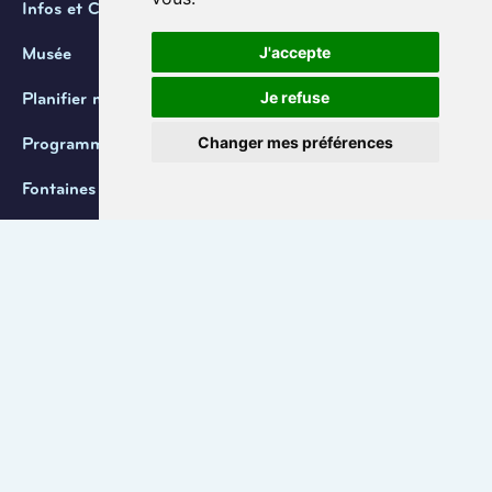
Infos et Contact
J'accepte
Musée
Je refuse
Planifier ma visite
Changer mes préférences
Programmation
Fontaines de Belgique
Coordonnées
+32 (0) 470 / 67.20.55
info@lemef.be
Allée du Bois des Rêves 1,
1340 Ottignies-Louvain-la-Neuve
Confidentialité
Cookies
Conditions d'utilisation
Gérer les cookies