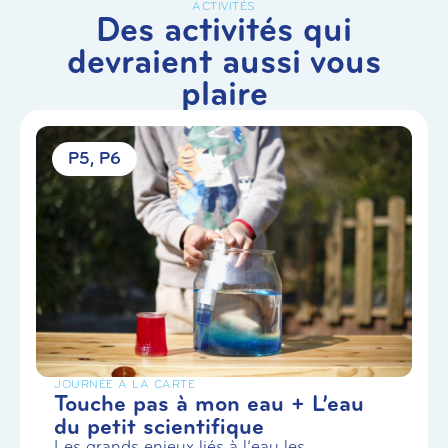
ACTIVITÉS
Des activités qui
devraient aussi vous
plaire
P5
P6
JOURNÉE À LA CARTE
Touche pas à mon eau + L’eau
du petit scientifique
Les grands enjeux liés à l’eau les