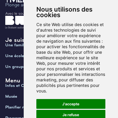
Plonge au coeur de l’histoire
Nous utilisons des
cookies
Avec le soutien de
Ce site Web utilise des cookies et
d'autres technologies de suivi
pour améliorer votre expérience
Je suis ...
de navigation aux fins suivantes :
Une famille
pour activer les fonctionnalités de
base du site Web
,
pour offrir une
Une école
meilleure expérience sur le site
Web
,
pour mesurer votre intérêt
Un groupe
pour nos produits et services et
pour personnaliser les interactions
Menu
marketing
,
pour diffuser des
publicités plus pertinentes pour
Infos et Contact
vous
.
Musée
J'accepte
Planifier ma visite
Je refuse