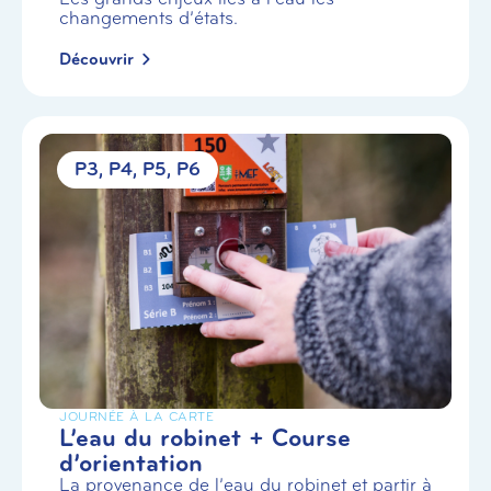
changements d’états.
Découvrir
P3
P4
P5
P6
JOURNÉE À LA CARTE
L’eau du robinet + Course
d’orientation
La provenance de l’eau du robinet et partir à