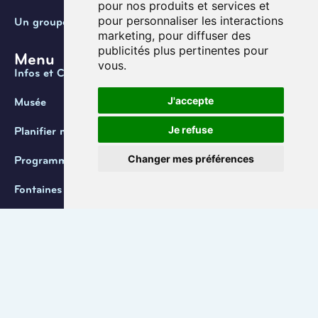
pour nos produits et services et
pour personnaliser les interactions
Un groupe
marketing
,
pour diffuser des
publicités plus pertinentes pour
Menu
vous
.
Infos et Contact
J'accepte
Musée
Je refuse
Planifier ma visite
Changer mes préférences
Programmation
Fontaines de Belgique
Coordonnées
+32 (0) 470 / 67.20.55
info@lemef.be
Allée du Bois des Rêves 1,
1340 Ottignies-Louvain-la-Neuve