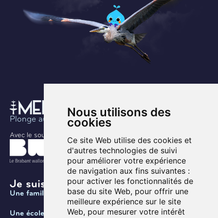
Nous utilisons des
Plonge au coeur de l’histoire
cookies
Avec le soutien de
Ce site Web utilise des cookies et
d'autres technologies de suivi
pour améliorer votre expérience
de navigation aux fins suivantes :
pour activer les fonctionnalités de
Je suis ...
base du site Web
,
pour offrir une
Une famille
meilleure expérience sur le site
Web
,
pour mesurer votre intérêt
Une école