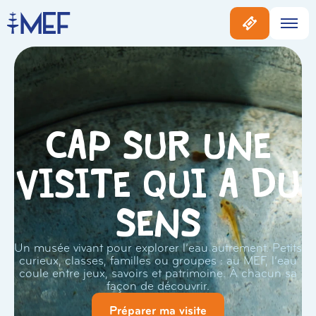
Cap sur une
visite qui a du
sens
Un musée vivant pour explorer l’eau autrement. Petits
curieux, classes, familles ou groupes : au MEF, l’eau
coule entre jeux, savoirs et patrimoine. À chacun sa
façon de découvrir.
Préparer ma visite