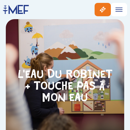
L’eau du robinet
+ Touche pas à
mon eau