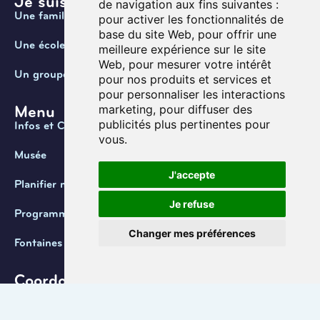
Je suis ...
de navigation aux fins suivantes :
Une famille
pour activer les fonctionnalités de
base du site Web
,
pour offrir une
Une école
meilleure expérience sur le site
Web
,
pour mesurer votre intérêt
Un groupe
pour nos produits et services et
pour personnaliser les interactions
Menu
marketing
,
pour diffuser des
publicités plus pertinentes pour
Infos et Contact
vous
.
Musée
J'accepte
Planifier ma visite
Je refuse
Programmation
Changer mes préférences
Fontaines de Belgique
Coordonnées
+32 (0) 470 / 67.20.55