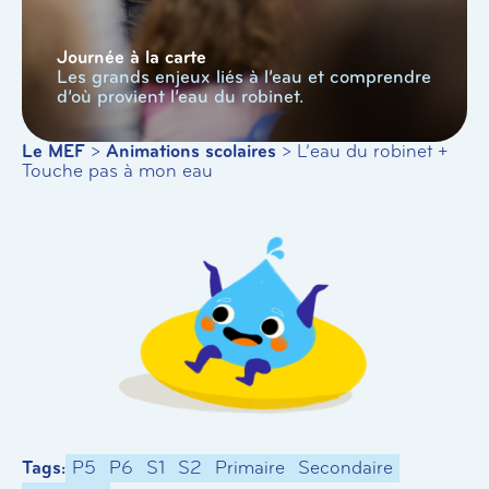
Journée à la carte
Les grands enjeux liés à l’eau et comprendre
d’où provient l’eau du robinet.
Le MEF
>
Animations scolaires
>
L’eau du robinet +
Touche pas à mon eau
Tags:
P5
P6
S1
S2
Primaire
Secondaire