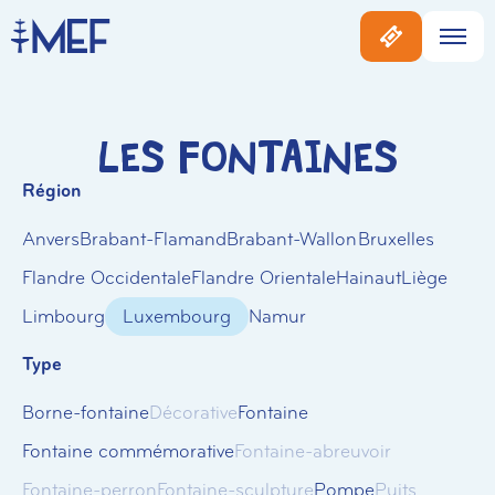
Les Fontaines
Région
Anvers
Brabant-Flamand
Brabant-Wallon
Bruxelles
Flandre Occidentale
Flandre Orientale
Hainaut
Liège
Limbourg
Luxembourg
Namur
Type
Borne-fontaine
Décorative
Fontaine
Fontaine commémorative
Fontaine-abreuvoir
Fontaine-perron
Fontaine-sculpture
Pompe
Puits