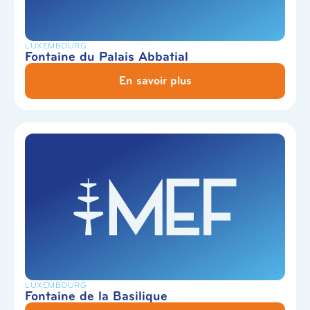
LUXEMBOURG
Fontaine du Palais Abbatial
En savoir plus
LUXEMBOURG
Fontaine de la Basilique