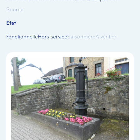
Source
État
Fonctionnelle
Hors service
Saisonnière
À vérifier