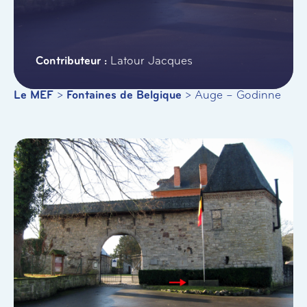
Latour Jacques
Le MEF
>
Fontaines de Belgique
>
Auge – Godinne