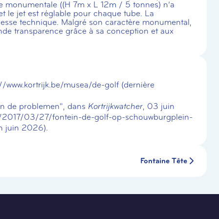
re monumentale ((H 7m x L 12m / 5 tonnes) n’a
et le jet est réglable pour chaque tube. La
uesse technique. Malgré son caractère monumental,
rande transparence grâce à sa conception et aux
s://www.kortrijk.be/musea/de-golf (dernière
 in de problemen", dans
Kortrijkwatcher
, 03 juin
.be/2017/03/27/fontein-de-golf-op-schouwburgplein-
n juin 2026).
Fontaine Tête