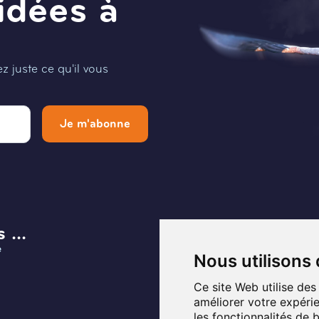
idées à
 juste ce qu'il vous
Je m'abonne
 ...
Menu
e
Infos et Contact
Nous utilisons
Musée
Ce site Web utilise des
améliorer votre expérie
Planifier ma visite
les fonctionnalités de 