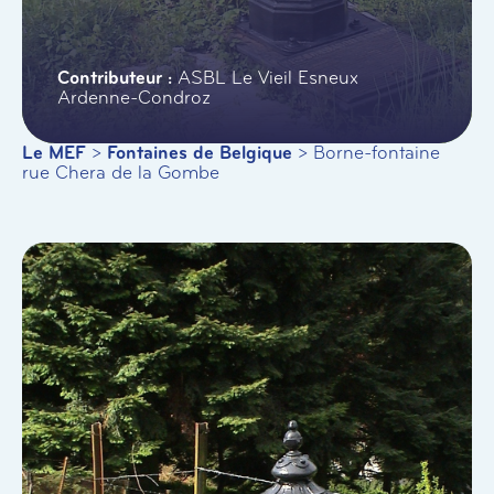
ASBL Le Vieil Esneux
Ardenne-Condroz
Le MEF
>
Fontaines de Belgique
>
Borne-fontaine
rue Chera de la Gombe