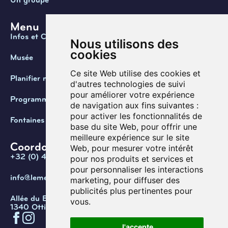
Un groupe
Menu
Infos et Contact
Nous utilisons des
cookies
Musée
Ce site Web utilise des cookies et
Planifier ma visite
d'autres technologies de suivi
pour améliorer votre expérience
Programmation
de navigation aux fins suivantes :
pour activer les fonctionnalités de
Fontaines de Belgique
base du site Web
,
pour offrir une
meilleure expérience sur le site
Coordonnées
Web
,
pour mesurer votre intérêt
+32 (0) 470 / 67.20.55
pour nos produits et services et
pour personnaliser les interactions
info@lemef.be
marketing
,
pour diffuser des
publicités plus pertinentes pour
Allée du Bois des Rêves 1,
vous
.
1340 Ottignies-Louvain-la-Neuve
J'accepte