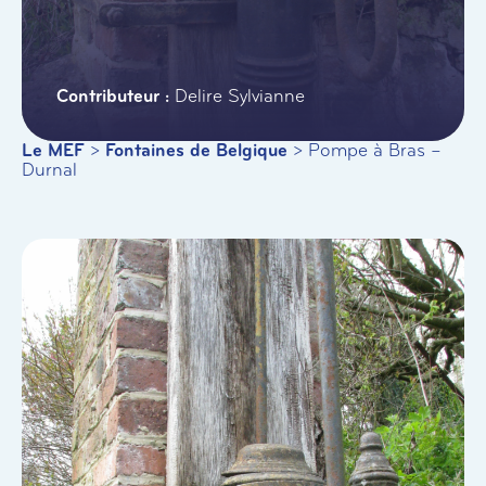
Delire Sylvianne
Le MEF
>
Fontaines de Belgique
>
Pompe à Bras –
Durnal