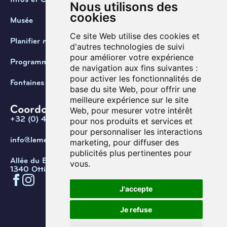
Nous utilisons des
cookies
Musée
Ce site Web utilise des cookies et
Planifier ma visite
d'autres technologies de suivi
pour améliorer votre expérience
Programmation
de navigation aux fins suivantes :
pour activer les fonctionnalités de
Fontaines de Belgique
base du site Web
,
pour offrir une
meilleure expérience sur le site
Coordonnées
Web
,
pour mesurer votre intérêt
+32 (0) 470 / 67.20.55
pour nos produits et services et
pour personnaliser les interactions
info@lemef.be
marketing
,
pour diffuser des
publicités plus pertinentes pour
Allée du Bois des Rêves 1,
vous
.
1340 Ottignies-Louvain-la-Neuve
J'accepte
Confidentialité
Cookies
Conditions d'utilisation
Je refuse
Gérer les cookies
© Copyright 2026. Musée de l’eau