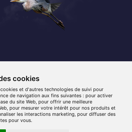
Coordonnées
+32 (0) 470 / 67.20.55
 des cookies
info@lemef.be
 cookies et d'autres technologies de suivi pour
nce de navigation aux fins suivantes :
pour activer
Allée du Bois des Rêves 1,
base du site Web
,
pour offrir une meilleure
1340 Ottignies-Louvain-la-Neuve
 Web
,
pour mesurer votre intérêt pour nos produits et
naliser les interactions marketing
,
pour diffuser des
ntes pour vous
.