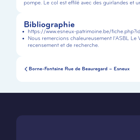
pompe. Le col est effilé avec des guirlandes et u
Bibliographie
https://www.esneux-patrimoine.be/fiche.php?i
Nous remercions chaleureusement l'ASBL Le Vi
recensement et de recherche.
Borne-Fontaine Rue de Beauregard – Esneux