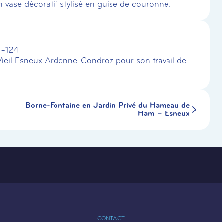
n vase décoratif stylisé en guise de couronne.
d=124
eil Esneux Ardenne-Condroz pour son travail de
Borne-Fontaine en Jardin Privé du Hameau de
Ham – Esneux
CONTACT