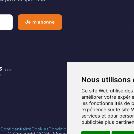
Je m'abonne
 ...
Menu
e
Infos et Contact
Nous utilisons
Musée
Ce site Web utilise des
améliorer votre expérie
Planifier ma visite
les fonctionnalités de 
expérience sur le site
Programmation
services et pour person
publicités plus pertine
Fontaines de Belgique
Confidentialité
Cookies
Conditions d'utilisation
Gérer les cookies
© Copyright 2026. Musée de l’eau et de la fontaine.