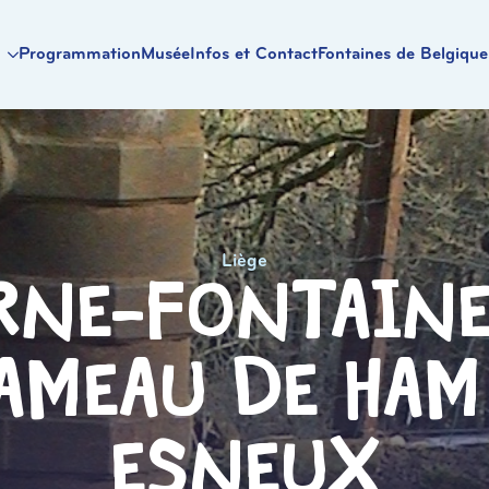
Programmation
Musée
Infos et Contact
Fontaines de Belgique
Liège
rne-Fontaine
ameau de Ham
Esneux