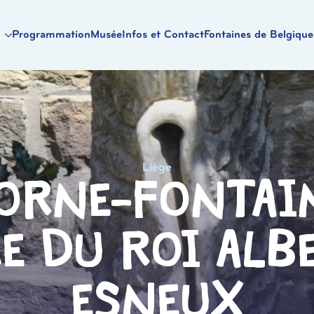
Programmation
Musée
Infos et Contact
Fontaines de Belgique
Liège
orne-Fontai
e du Roi Alb
Esneux