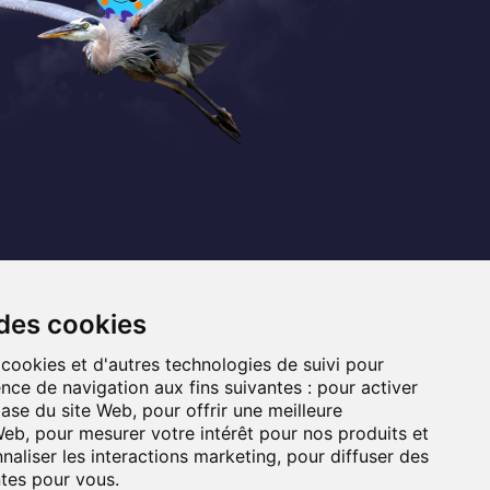
Coordonnées
+32 (0) 470 / 67.20.55
 des cookies
info@lemef.be
 cookies et d'autres technologies de suivi pour
nce de navigation aux fins suivantes :
pour activer
Allée du Bois des Rêves 1,
base du site Web
,
pour offrir une meilleure
1340 Ottignies-Louvain-la-Neuve
 Web
,
pour mesurer votre intérêt pour nos produits et
naliser les interactions marketing
,
pour diffuser des
ntes pour vous
.