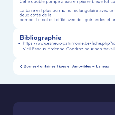
Cette double pompe à eau en pierre bleue fut cons
La base est plus ou moins rectangulaire avec une
deux côtés de la
pompe. Le col est effilé avec des guirlandes et u
Bibliographie
https://www.esneux-patrimoine.be/fiche.php?
Vieil Esneux Ardenne-Condroz pour son travail
Bornes-Fontaines Fixes et Amovibles – Esneux