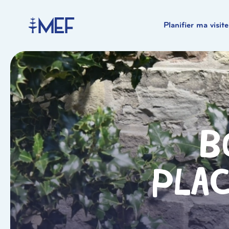
Planifier ma visite
B
Plac