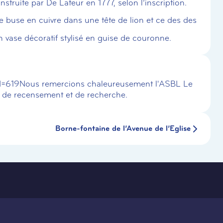
truite par De Lateur en 1777, selon l’inscription.
 buse en cuivre dans une tête de lion et ce des des
n vase décoratif stylisé en guise de couronne.
id=619Nous remercions chaleureusement l'ASBL Le
 de recensement et de recherche.
Borne-fontaine de l’Avenue de l’Eglise