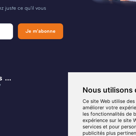
 juste ce qu'il vous
Je m'abonne
 ...
Menu
e
Infos et Contact
Nous utilisons
Musée
Ce site Web utilise des
améliorer votre expérie
Planifier ma visite
les fonctionnalités de 
expérience sur le site
Programmation
services et pour person
publicités plus pertine
Fontaines de Belgique