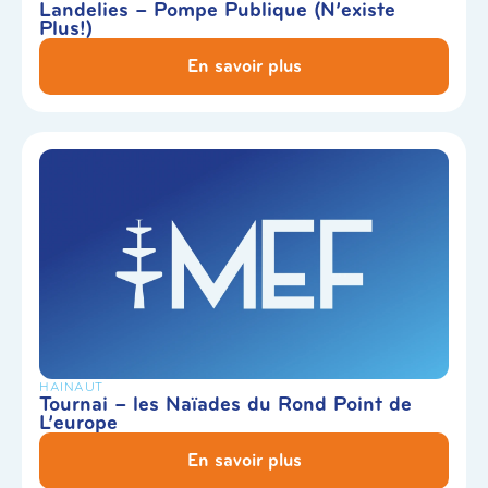
Landelies – Pompe Publique (N’existe
Plus!)
En savoir plus
HAINAUT
Tournai – les Naïades du Rond Point de
L’europe
En savoir plus