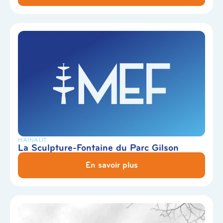
HAINAUT
La Sculpture-Fontaine du Parc Gilson
En savoir plus