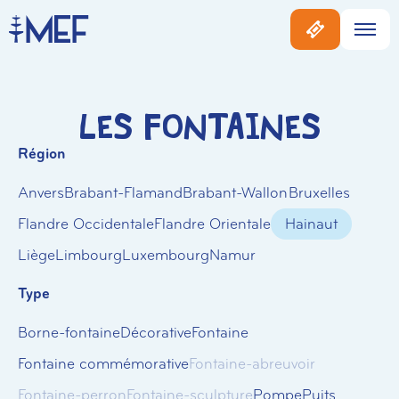
Les Fontaines
Région
Anvers
Brabant-Flamand
Brabant-Wallon
Bruxelles
Flandre Occidentale
Flandre Orientale
Hainaut
Liège
Limbourg
Luxembourg
Namur
Type
Borne-fontaine
Décorative
Fontaine
Fontaine commémorative
Fontaine-abreuvoir
Fontaine-perron
Fontaine-sculpture
Pompe
Puits