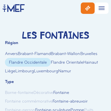
Les Fontaines
Région
Anvers
Brabant-Flamand
Brabant-Wallon
Bruxelles
Flandre Occidentale
Flandre Orientale
Hainaut
Liège
Limbourg
Luxembourg
Namur
Type
Borne-fontaine
Décorative
Fontaine
Fontaine commémorative
Fontaine-abreuvoir
Fontaine-perron
Fontaine-sculpture
Pompe
Puits