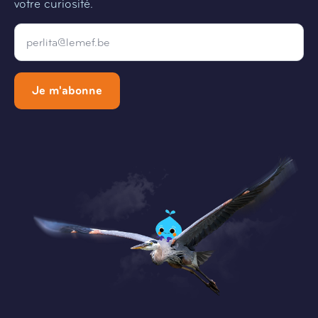
votre curiosité.
Email
*
Je m'abonne