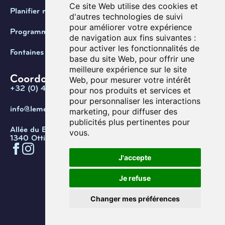
Ce site Web utilise des cookies et
Planifier ma visite
d'autres technologies de suivi
pour améliorer votre expérience
Programmation
de navigation aux fins suivantes :
pour activer les fonctionnalités de
Fontaines de Belgique
base du site Web
,
pour offrir une
meilleure expérience sur le site
Coordonnées
Web
,
pour mesurer votre intérêt
+32 (0) 470 / 67.20.55
pour nos produits et services et
pour personnaliser les interactions
info@lemef.be
marketing
,
pour diffuser des
publicités plus pertinentes pour
Allée du Bois des Rêves 1,
vous
.
1340 Ottignies-Louvain-la-Neuve
J'accepte
Confidentialité
Cookies
Conditions d'utilisation
Je refuse
Gérer les cookies
© Copyright 2026. Musée de l’eau
Changer mes préférences
et de la fontaine.