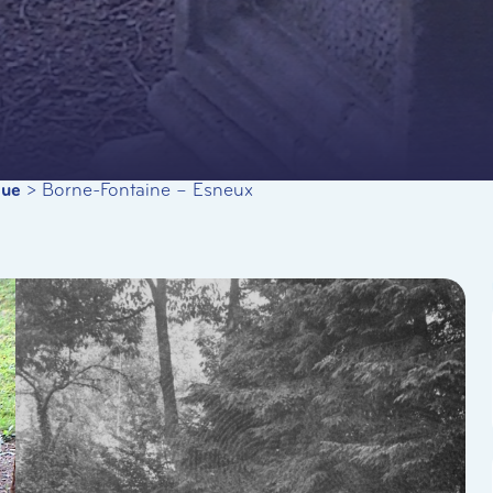
que
>
Borne-Fontaine – Esneux