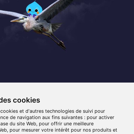
Coordonnées
+32 (0) 470 / 67.20.55
 des cookies
info@lemef.be
 cookies et d'autres technologies de suivi pour
nce de navigation aux fins suivantes :
pour activer
Allée du Bois des Rêves 1,
base du site Web
,
pour offrir une meilleure
1340 Ottignies-Louvain-la-Neuve
 Web
,
pour mesurer votre intérêt pour nos produits et