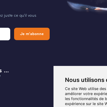
 juste ce qu'il vous
Je m'abonne
 ...
Menu
e
Infos et Contact
Nous utilisons
Musée
Ce site Web utilise des
améliorer votre expérie
Planifier ma visite
les fonctionnalités de 
expérience sur le site
Programmation