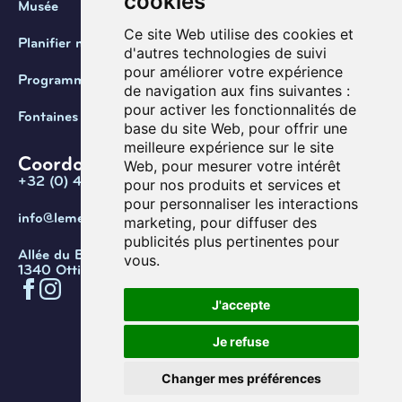
cookies
Musée
Ce site Web utilise des cookies et
Planifier ma visite
d'autres technologies de suivi
pour améliorer votre expérience
Programmation
de navigation aux fins suivantes :
pour activer les fonctionnalités de
Fontaines de Belgique
base du site Web
,
pour offrir une
meilleure expérience sur le site
Coordonnées
Web
,
pour mesurer votre intérêt
+32 (0) 470 / 67.20.55
pour nos produits et services et
pour personnaliser les interactions
info@lemef.be
marketing
,
pour diffuser des
publicités plus pertinentes pour
Allée du Bois des Rêves 1,
vous
.
1340 Ottignies-Louvain-la-Neuve
J'accepte
Confidentialité
Cookies
Conditions d'utilisation
Je refuse
Gérer les cookies
© Copyright 2026. Musée de l’eau
Changer mes préférences
et de la fontaine.