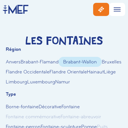
Les Fontaines
Région
Anvers
Brabant-Flamand
Brabant-Wallon
Bruxelles
Flandre Occidentale
Flandre Orientale
Hainaut
Liège
Limbourg
Luxembourg
Namur
Type
Borne-fontaine
Décorative
Fontaine
Fontaine commémorative
Fontaine-abreuvoir
Fontaine-perron
Fontaine-sculpture
Pompe
Puits