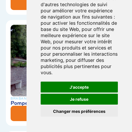
En savoir plus
d'autres technologies de suivi
pour améliorer votre expérience
de navigation aux fins suivantes :
pour activer les fonctionnalités de
base du site Web
,
pour offrir une
meilleure expérience sur le site
Web
,
pour mesurer votre intérêt
pour nos produits et services et
pour personnaliser les interactions
marketing
,
pour diffuser des
publicités plus pertinentes pour
vous
.
J'accepte
BRABANT-WALLON
Je refuse
Pompe de Villeroux
Changer mes préférences
En savoir plus