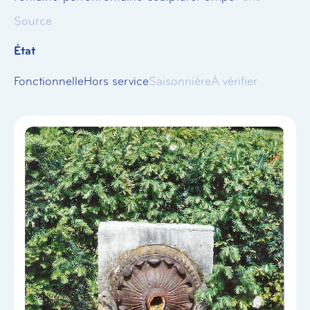
Source
État
Fonctionnelle
Hors service
Saisonnière
À vérifier