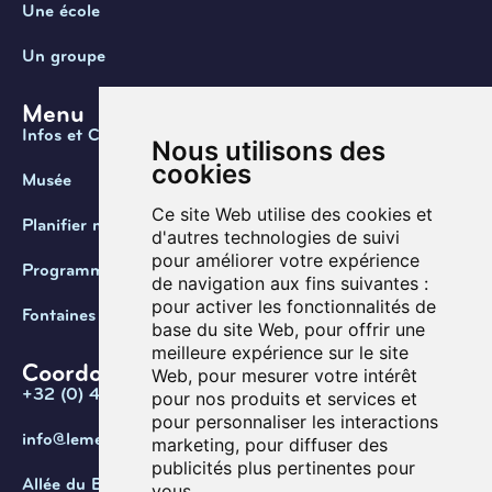
Une école
Un groupe
Menu
Infos et Contact
Nous utilisons des
cookies
Musée
Ce site Web utilise des cookies et
Planifier ma visite
d'autres technologies de suivi
pour améliorer votre expérience
Programmation
de navigation aux fins suivantes :
pour activer les fonctionnalités de
Fontaines de Belgique
base du site Web
,
pour offrir une
meilleure expérience sur le site
Coordonnées
Web
,
pour mesurer votre intérêt
+32 (0) 470 / 67.20.55
pour nos produits et services et
pour personnaliser les interactions
info@lemef.be
marketing
,
pour diffuser des
publicités plus pertinentes pour
Allée du Bois des Rêves 1,
vous
.