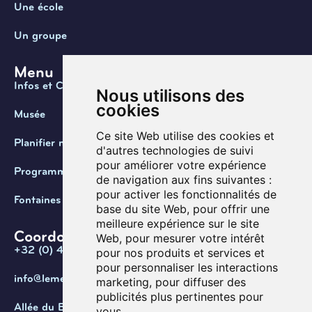
Une école
Un groupe
Menu
Infos et Contact
Nous utilisons des
cookies
Musée
Ce site Web utilise des cookies et
Planifier ma visite
d'autres technologies de suivi
pour améliorer votre expérience
Programmation
de navigation aux fins suivantes :
pour activer les fonctionnalités de
Fontaines de Belgique
base du site Web
,
pour offrir une
meilleure expérience sur le site
Coordonnées
Web
,
pour mesurer votre intérêt
+32 (0) 470 / 67.20.55
pour nos produits et services et
pour personnaliser les interactions
info@lemef.be
marketing
,
pour diffuser des
publicités plus pertinentes pour
Allée du Bois des Rêves 1,
vous
.