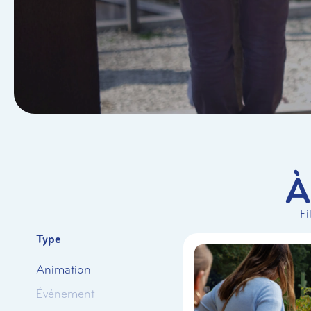
À
Fi
Type
Animation
Événement