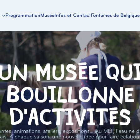
Programmation
Musée
Infos et Contact
Fontaines de Belgique
Un musée qu
bouillonne
d'activités
ntes, animations, ateliers, expositions… Au MEF, l’eau ne d
ais. À chaque saison, une nouvelle idée pour faire éclabou