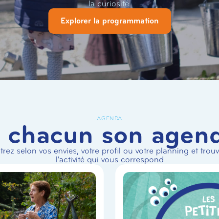
la curiosité.
Explorer la programmation
AGENDA
 chacun son agen
ltrez selon vos envies, votre profil ou votre planning et trou
l'activité qui vous correspond