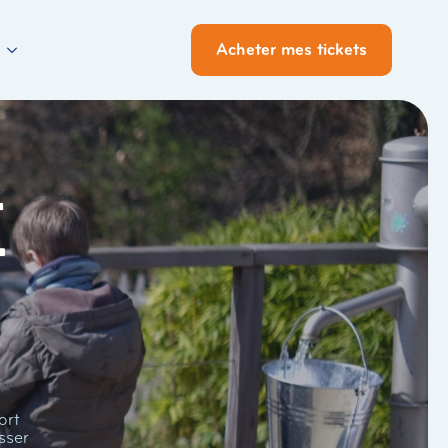
Acheter mes tickets
i
ort
sser