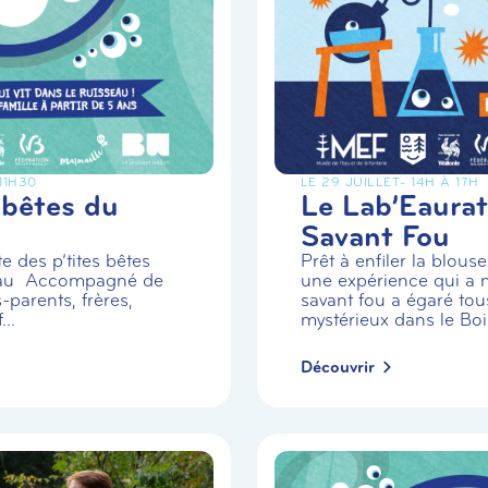
 11H30
LE 29 JUILLET
- 14H À 17H
 bêtes du
Le Lab’Eaurat
Savant Fou
e des p’tites bêtes
Prêt à enfiler la blou
eau Accompagné de
une expérience qui a m
-parents, frères,
savant fou a égaré tou
..
mystérieux dans le Boi.
Découvrir