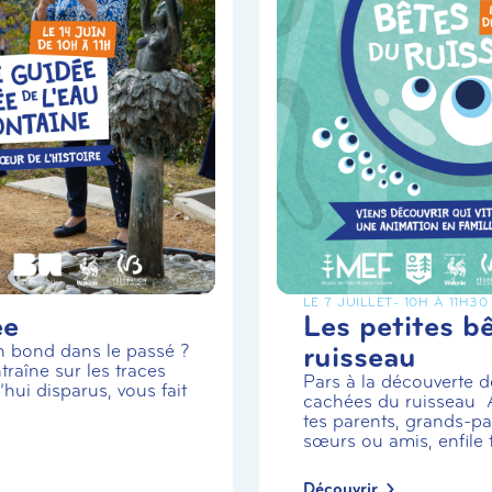
LE 7 JUILLET
- 10H À 11H30
ée
Les petites b
ruisseau
un bond dans le passé ?
traîne sur les traces
Pars à la découverte de
hui disparus, vous fait
cachées du ruisseau
tes parents, grands-par
sœurs ou amis, enfile t.
Découvrir