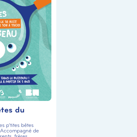
êtes du
s p’tites bêtes
! Accompagné de
ents, frères,