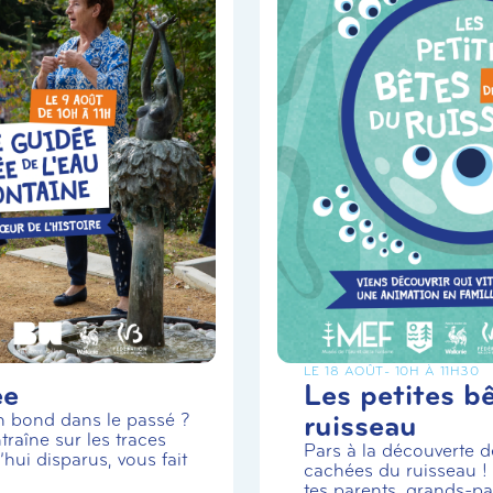
LE 18 AOÛT
- 10H À 11H30
ée
Les petites b
ruisseau
un bond dans le passé ?
traîne sur les traces
Pars à la découverte de
hui disparus, vous fait
cachées du ruisseau 
tes parents, grands-par