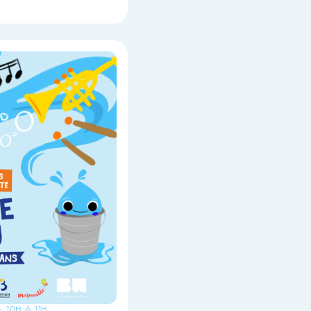
- 10H À 11H