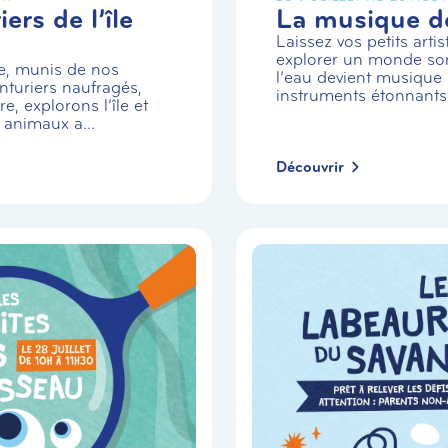
ers de l’île
La musique de
Laissez vos petits arti
explorer un monde so
e, munis de nos
l’eau devient musique 
turiers naufragés,
instruments étonnants
e, explorons l’île et
 animaux a...
Découvrir