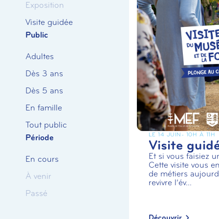
Exposition
Visite guidée
Public
Adultes
Dès 3 ans
Dès 5 ans
En famille
Tout public
LE 14 JUIN
- 10H À 11H
Période
Visite guid
Et si vous faisiez 
En cours
Cette visite vous en
de métiers aujourd’
À venir
revivre l’év...
Passé
Découvrir