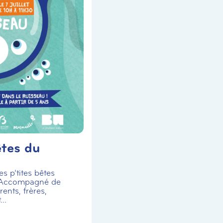
êtes du
s p’tites bêtes
 Accompagné de
ents, frères,
..