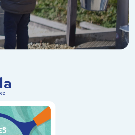
da
vez