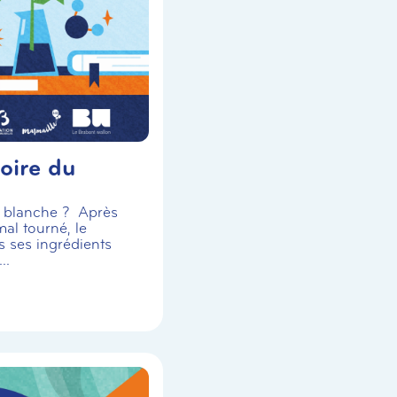
oire du
se blanche ? Après
al tourné, le
s ses ingrédients
..