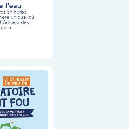
 l’eau
stes en herbe
nore unique, où
! Grâce à des
 com...