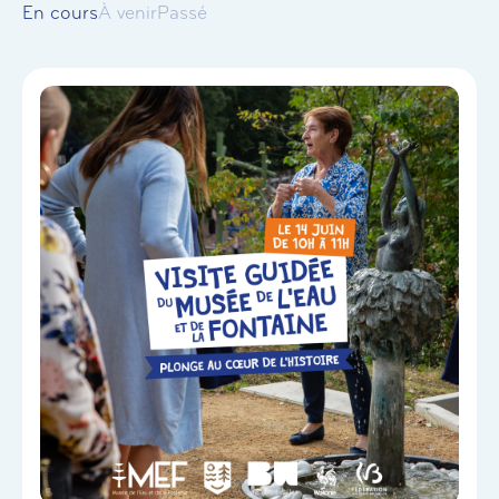
En cours
À venir
Passé