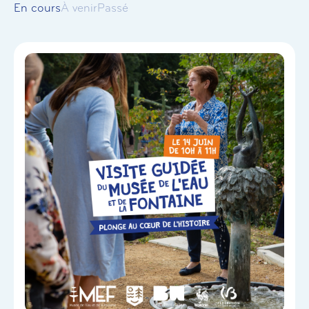
En cours
À venir
Passé