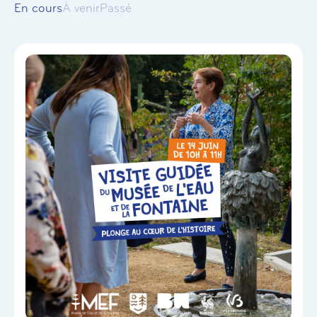
En cours
À venir
Passé