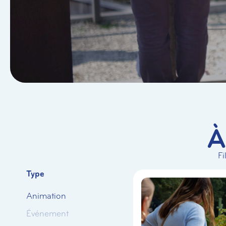
À
Fi
Type
Animation
Événement