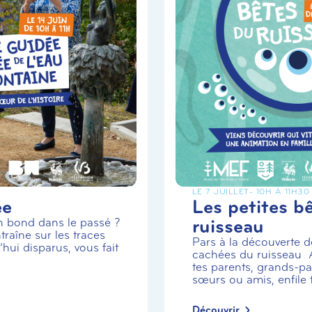
LE 7 JUILLET
- 10H À 11H30
ée
Les petites b
ruisseau
un bond dans le passé ?
traîne sur les traces
Pars à la découverte de
hui disparus, vous fait
cachées du ruisseau
tes parents, grands-par
sœurs ou amis, enfile t.
Découvrir