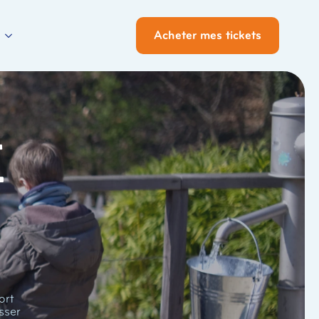
Acheter mes tickets
i
ort
sser