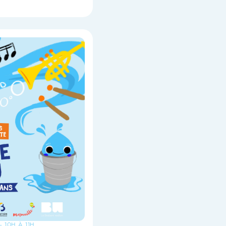
- 10H À 11H