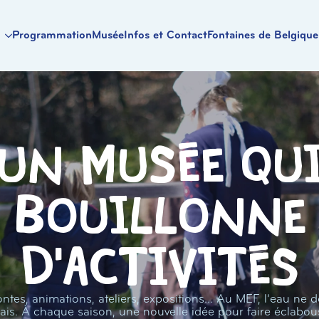
Programmation
Musée
Infos et Contact
Fontaines de Belgique
Un musée qu
bouillonne
d'activités
ntes, animations, ateliers, expositions… Au MEF, l’eau ne d
ais. À chaque saison, une nouvelle idée pour faire éclabou