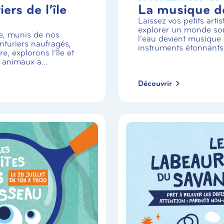
ers de l’île
La musique de
Laissez vos petits arti
explorer un monde so
e, munis de nos
l’eau devient musique 
turiers naufragés,
instruments étonnants
e, explorons l’île et
 animaux a...
Découvrir