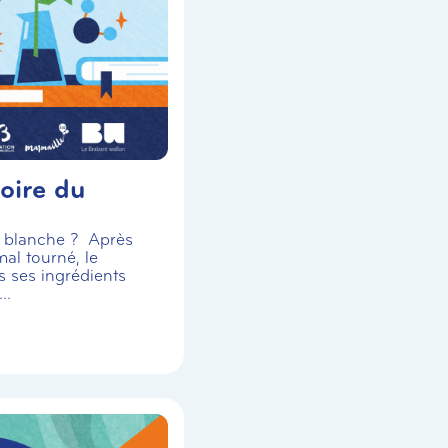
oire du
se blanche ? Après
al tourné, le
s ses ingrédients
..