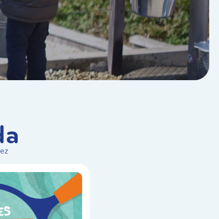
da
vez