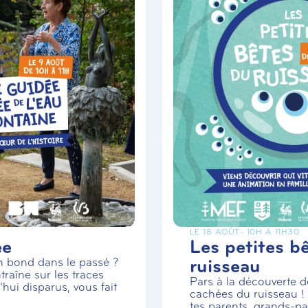
LE 18 AOÛT
- 10H À 11H30
ée
Les petites b
ruisseau
un bond dans le passé ?
traîne sur les traces
Pars à la découverte de
hui disparus, vous fait
cachées du ruisseau 
tes parents, grands-par