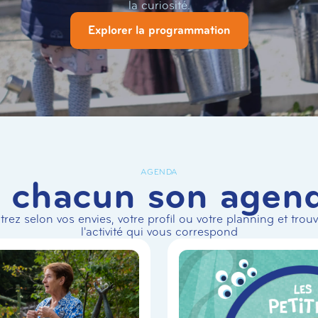
la curiosité.
Explorer la programmation
AGENDA
 chacun son agen
ltrez selon vos envies, votre profil ou votre planning et trou
l'activité qui vous correspond