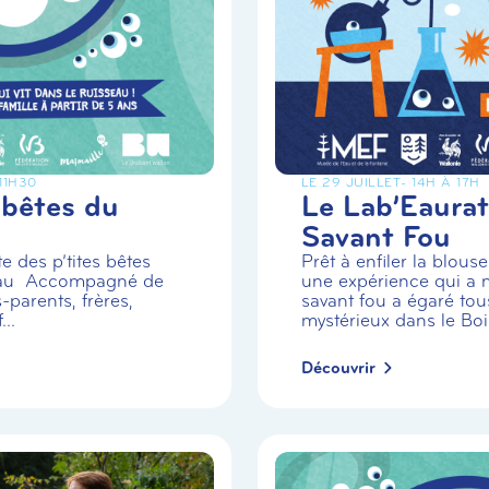
 11H30
LE 29 JUILLET
- 14H À 17H
 bêtes du
Le Lab’Eaurat
Savant Fou
e des p’tites bêtes
Prêt à enfiler la blou
eau Accompagné de
une expérience qui a m
-parents, frères,
savant fou a égaré tou
..
mystérieux dans le Boi.
Découvrir