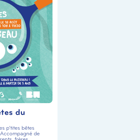
êtes du
s p’tites bêtes
! Accompagné de
ents, frères,