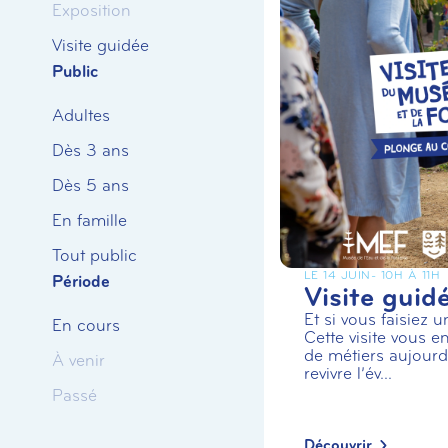
Exposition
Visite guidée
Public
Adultes
Dès 3 ans
Dès 5 ans
En famille
Tout public
LE 14 JUIN
- 10H À 11H
Période
Visite guid
Et si vous faisiez 
En cours
Cette visite vous en
de métiers aujourd’
À venir
revivre l’év...
Passé
Découvrir