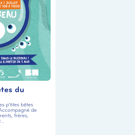
êtes du
s p’tites bêtes
 Accompagné de
ents, frères,
..