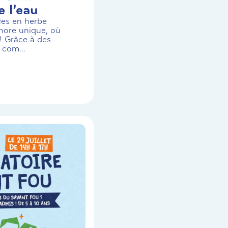
 l’eau
stes en herbe
nore unique, où
! Grâce à des
 com...