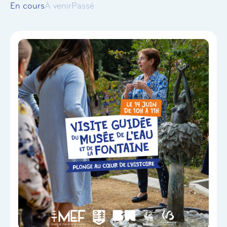
En cours
À venir
Passé