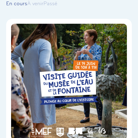
En cours
À venir
Passé