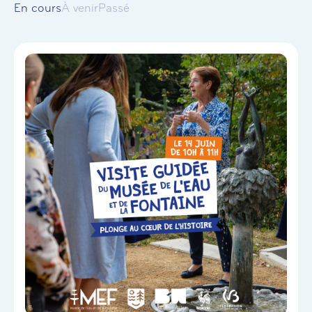
En cours
À venir
Passé