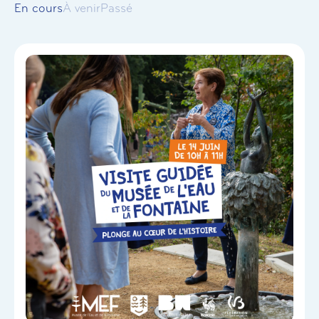
En cours
À venir
Passé