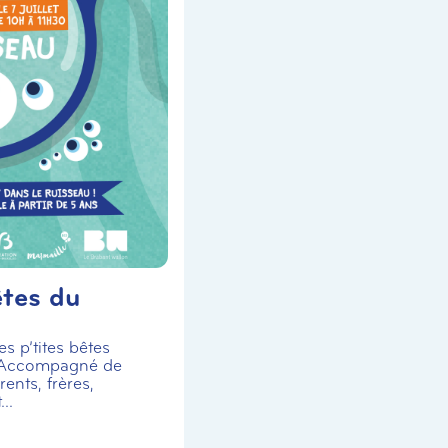
êtes du
s p’tites bêtes
 Accompagné de
ents, frères,
..