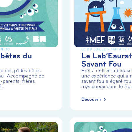
 11H30
LE 29 JUILLET
- 14H À 17H
 bêtes du
Le Lab’Eaurat
Savant Fou
e des p’tites bêtes
Prêt à enfiler la blou
eau Accompagné de
une expérience qui a m
-parents, frères,
savant fou a égaré tou
..
mystérieux dans le Boi.
Découvrir