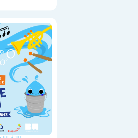
- 10H À 11H