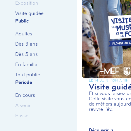
Exposition
Visite guidée
Public
Adultes
Dès 3 ans
Dès 5 ans
En famille
Tout public
LE 14 JUIN
- 10H À 11H
Période
Visite guid
Et si vous faisiez 
En cours
Cette visite vous en
de métiers aujourd’
À venir
revivre l’év...
Passé
Découvrir