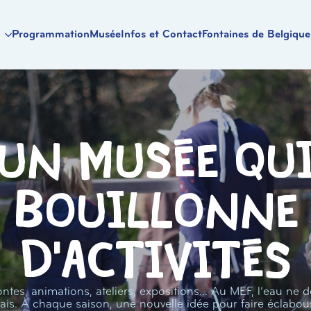
Programmation
Musée
Infos et Contact
Fontaines de Belgique
Un musée qu
bouillonne
d'activités
ntes, animations, ateliers, expositions… Au MEF, l’eau ne d
ais. À chaque saison, une nouvelle idée pour faire éclabou