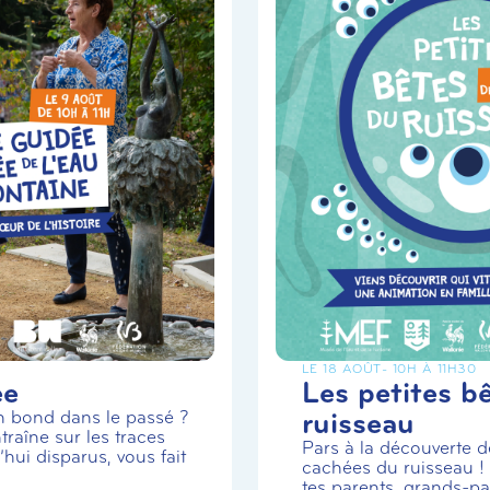
LE 18 AOÛT
- 10H À 11H30
ée
Les petites b
ruisseau
un bond dans le passé ?
traîne sur les traces
Pars à la découverte de
hui disparus, vous fait
cachées du ruisseau 
tes parents, grands-par