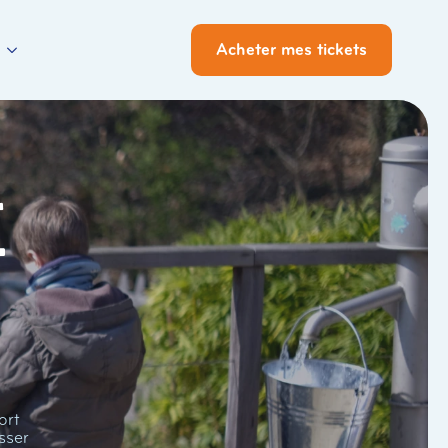
Acheter mes tickets
i
ort
sser