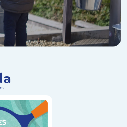
da
vez