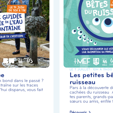
LE 7 JUILLET
- 10H À 11H30
ée
Les petites b
ruisseau
un bond dans le passé ?
traîne sur les traces
Pars à la découverte de
hui disparus, vous fait
cachées du ruisseau
tes parents, grands-par
sœurs ou amis, enfile t.
Découvrir