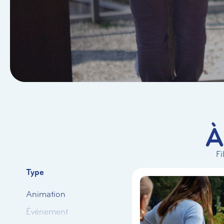
À
Fi
Type
Animation
Événement