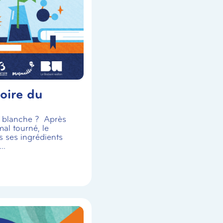
oire du
se blanche ? Après
al tourné, le
s ses ingrédients
..