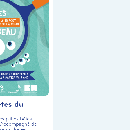
êtes du
s p’tites bêtes
! Accompagné de
ents, frères,