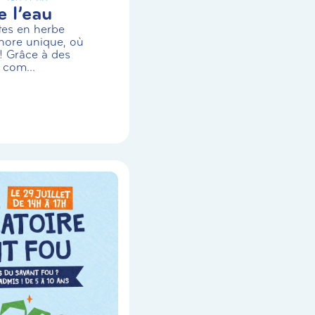
 l’eau
stes en herbe
nore unique, où
! Grâce à des
 com...