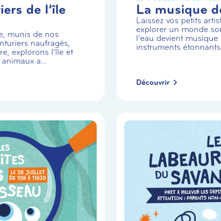
ers de l’île
La musique de
Laissez vos petits arti
explorer un monde so
e, munis de nos
l’eau devient musique 
turiers naufragés,
instruments étonnants
e, explorons l’île et
 animaux a...
Découvrir