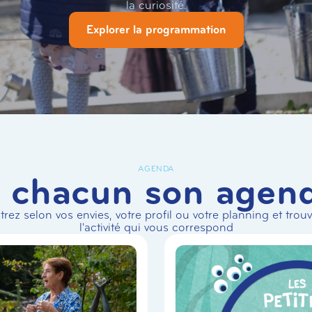
la curiosité.
Explorer la programmation
AGENDA
 chacun son agen
ltrez selon vos envies, votre profil ou votre planning et trou
l'activité qui vous correspond