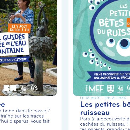
LE 18 AOÛT
- 10H À 11H30
ée
Les petites b
ruisseau
un bond dans le passé ?
traîne sur les traces
Pars à la découverte de
hui disparus, vous fait
cachées du ruisseau 
tes parents, grands-par