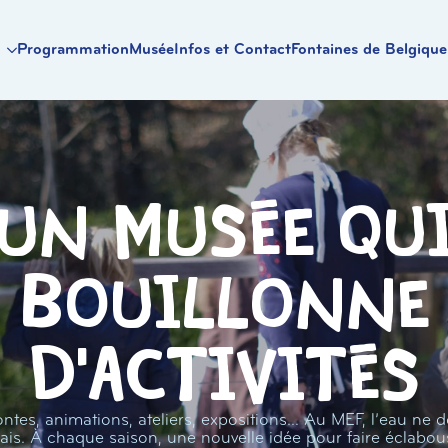
Programmation
Musée
Infos et Contact
Fontaines de Belgique
Un musée qu
bouillonne
d'activités
ntes, animations, ateliers, expositions… Au MEF, l’eau ne d
ais. À chaque saison, une nouvelle idée pour faire éclabou