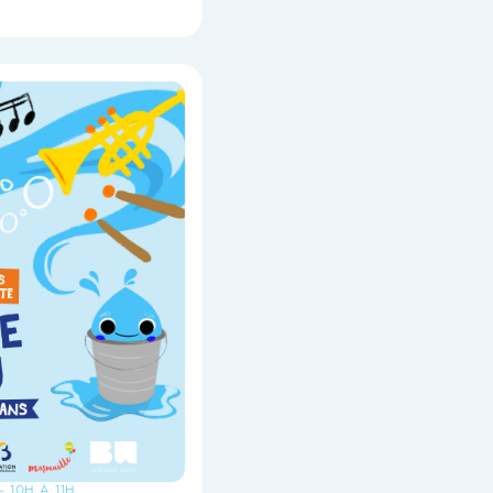
- 10H À 11H