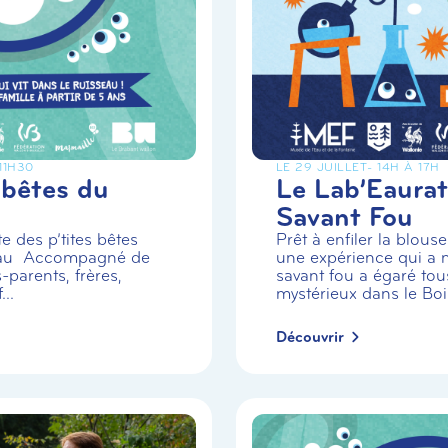
 11H30
LE 29 JUILLET
- 14H À 17H
 bêtes du
Le Lab’Eaurat
Savant Fou
e des p’tites bêtes
Prêt à enfiler la blou
eau Accompagné de
une expérience qui a m
-parents, frères,
savant fou a égaré tou
..
mystérieux dans le Boi.
Découvrir