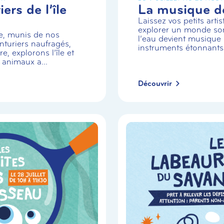
ers de l’île
La musique de
Laissez vos petits arti
explorer un monde so
e, munis de nos
l’eau devient musique 
turiers naufragés,
instruments étonnants
e, explorons l’île et
 animaux a...
Découvrir