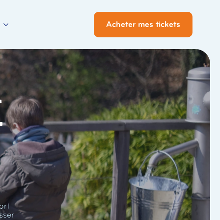
Acheter mes tickets
i
ort
sser