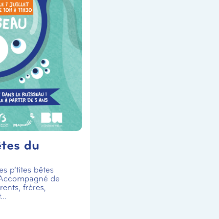
êtes du
s p’tites bêtes
 Accompagné de
ents, frères,
..