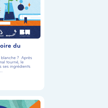
oire du
se blanche ? Après
al tourné, le
s ses ingrédients
..