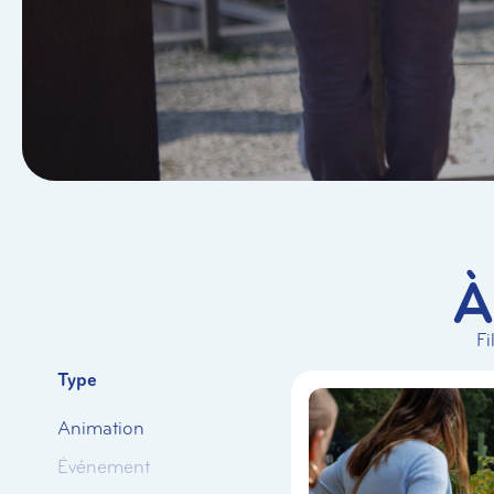
À
Fi
Type
Animation
Événement