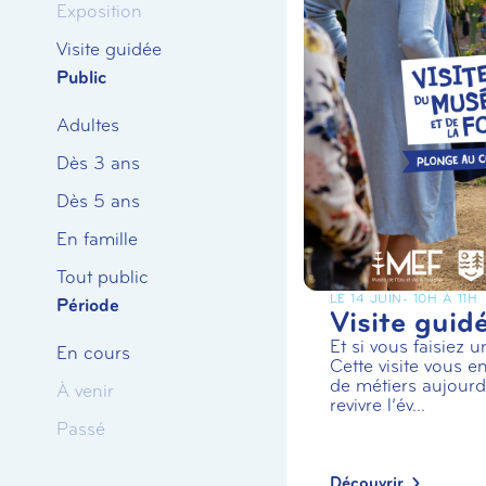
Exposition
Visite guidée
Public
Adultes
Dès 3 ans
Dès 5 ans
En famille
Tout public
LE 14 JUIN
- 10H À 11H
Période
Visite guid
Et si vous faisiez 
En cours
Cette visite vous en
de métiers aujourd’
À venir
revivre l’év...
Passé
Découvrir