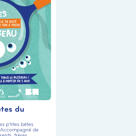
êtes du
s p’tites bêtes
! Accompagné de
ents, frères,