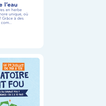
 l’eau
stes en herbe
nore unique, où
! Grâce à des
 com...