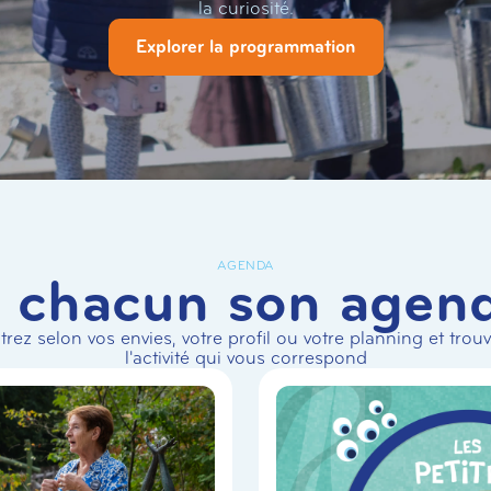
la curiosité.
Explorer la programmation
AGENDA
 chacun son agen
ltrez selon vos envies, votre profil ou votre planning et trou
l'activité qui vous correspond