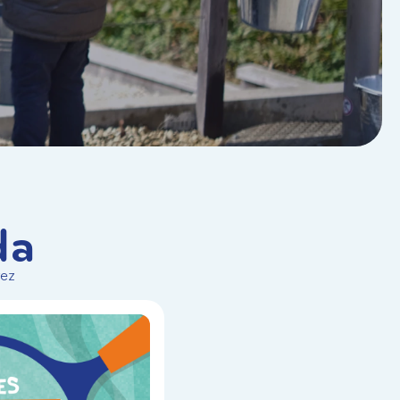
da
vez