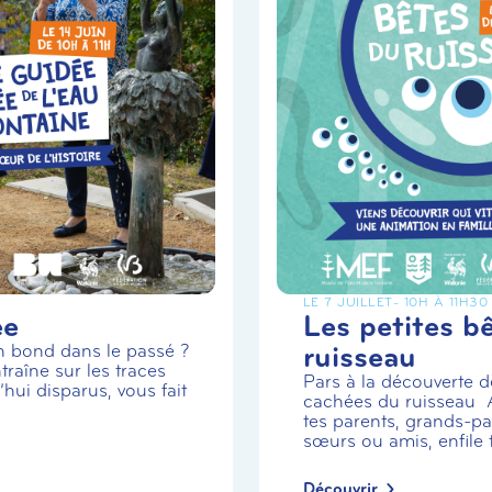
LE 7 JUILLET
- 10H À 11H30
ée
Les petites b
ruisseau
un bond dans le passé ?
traîne sur les traces
Pars à la découverte de
hui disparus, vous fait
cachées du ruisseau
tes parents, grands-par
sœurs ou amis, enfile t.
Découvrir