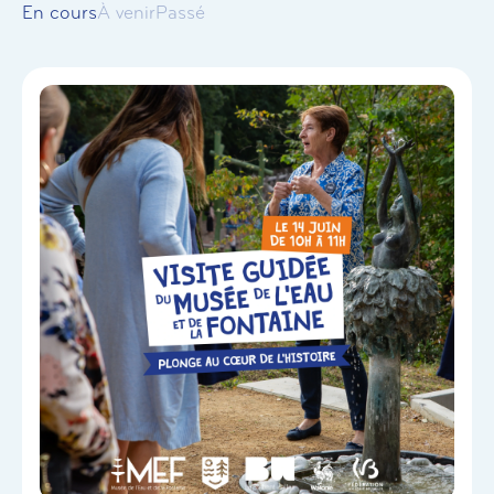
En cours
À venir
Passé