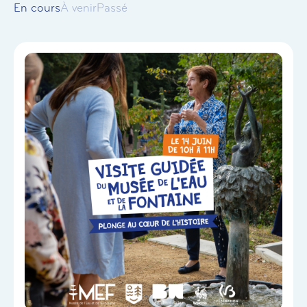
En cours
À venir
Passé