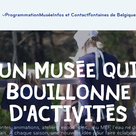
Programmation
Musée
Infos et Contact
Fontaines de Belgique
Un musée qu
bouillonne
d'activités
ntes, animations, ateliers, expositions… Au MEF, l’eau ne d
ais. À chaque saison, une nouvelle idée pour faire éclabou