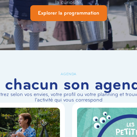
la curiosité.
Explorer la programmation
AGENDA
 chacun son agen
ltrez selon vos envies, votre profil ou votre planning et trou
l'activité qui vous correspond