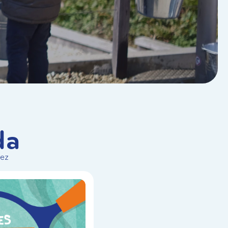
da
vez