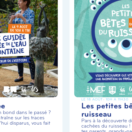
LE 18 AOÛT
- 10H À 11H30
ée
Les petites b
ruisseau
un bond dans le passé ?
traîne sur les traces
Pars à la découverte de
hui disparus, vous fait
cachées du ruisseau 
tes parents, grands-par