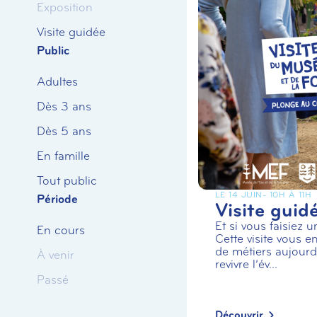
Exposition
Visite guidée
Public
Adultes
Dès 3 ans
Dès 5 ans
En famille
Tout public
LE 14 JUIN
- 10H À 11H
Période
Visite guid
Et si vous faisiez 
En cours
Cette visite vous en
de métiers aujourd’
À venir
revivre l’év...
Passé
Découvrir