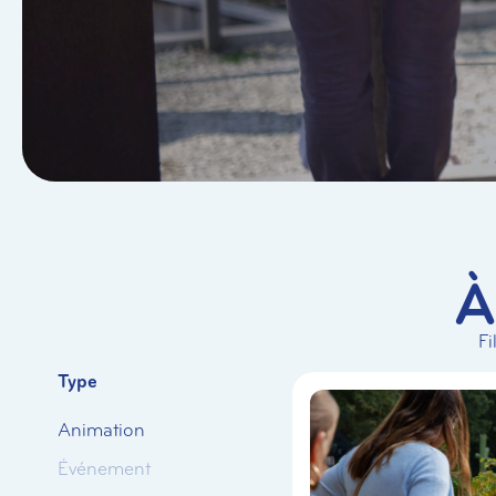
À
Fi
Type
Animation
Événement