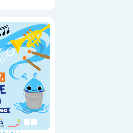
- 10H À 11H