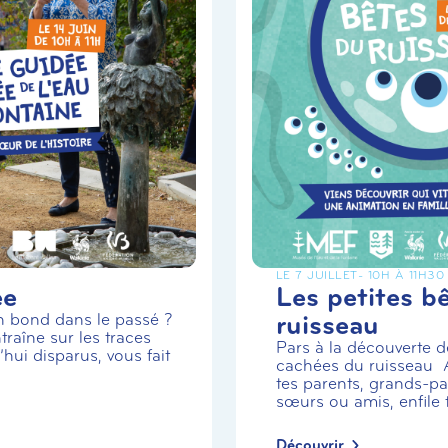
LE 7 JUILLET
- 10H À 11H30
ée
Les petites b
ruisseau
un bond dans le passé ?
traîne sur les traces
Pars à la découverte de
hui disparus, vous fait
cachées du ruisseau
tes parents, grands-par
sœurs ou amis, enfile t.
Découvrir