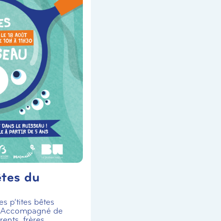
êtes du
s p’tites bêtes
! Accompagné de
ents, frères,