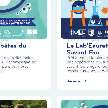
 11H30
LE 29 JUILLET
- 14H À 17H
 bêtes du
Le Lab’Eaurat
Savant Fou
e des p’tites bêtes
Prêt à enfiler la blou
eau Accompagné de
une expérience qui a m
-parents, frères,
savant fou a égaré tou
..
mystérieux dans le Boi.
Découvrir