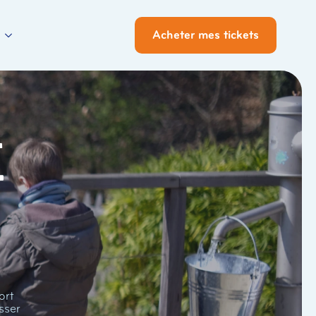
Acheter mes tickets
i
ort
sser