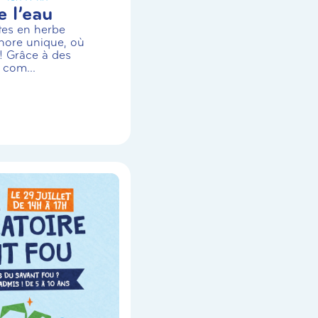
 l’eau
stes en herbe
nore unique, où
! Grâce à des
 com...