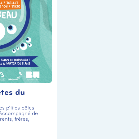
êtes du
s p’tites bêtes
 Accompagné de
ents, frères,
..