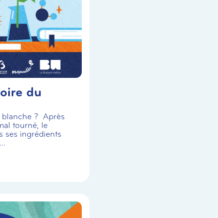
oire du
se blanche ? Après
al tourné, le
s ses ingrédients
..