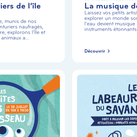
ers de l’île
La musique de
Laissez vos petits arti
explorer un monde so
e, munis de nos
l’eau devient musique 
turiers naufragés,
instruments étonnants
e, explorons l’île et
 animaux a...
Découvrir