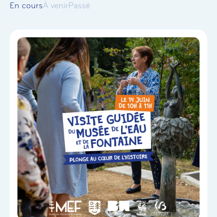
En cours
À venir
Passé