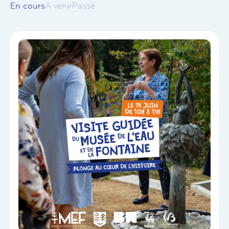
En cours
À venir
Passé