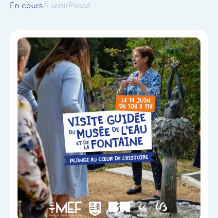
En cours
À venir
Passé