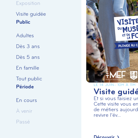
Exposition
Visite guidée
Public
Adultes
Dès 3 ans
Dès 5 ans
En famille
Tout public
LE 14 JUIN
- 10H À 11H
Période
Visite guid
Et si vous faisiez 
En cours
Cette visite vous en
de métiers aujourd’
À venir
revivre l’év...
Passé
Découvrir