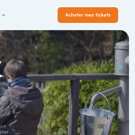
Acheter mes tickets
i
ort
sser