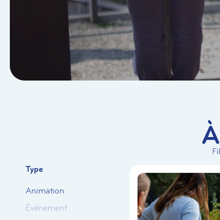
À
Fi
Type
Animation
Événement