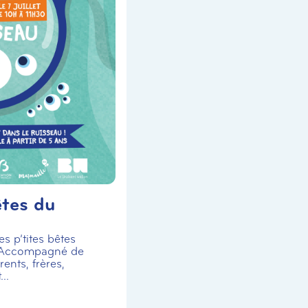
êtes du
s p’tites bêtes
 Accompagné de
ents, frères,
..