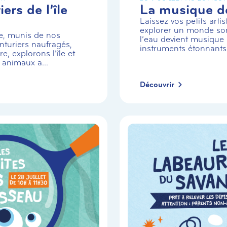
ers de l’île
La musique de
Laissez vos petits arti
explorer un monde so
e, munis de nos
l’eau devient musique 
turiers naufragés,
instruments étonnants
e, explorons l’île et
 animaux a...
Découvrir