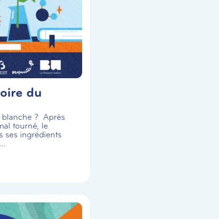
oire du
se blanche ? Après
al tourné, le
s ses ingrédients
..