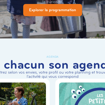
la curiosité.
Explorer la programmation
AGENDA
 chacun son agen
ltrez selon vos envies, votre profil ou votre planning et trou
l'activité qui vous correspond