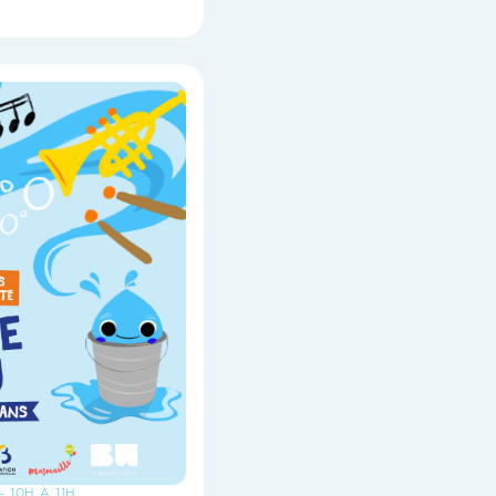
- 10H À 11H