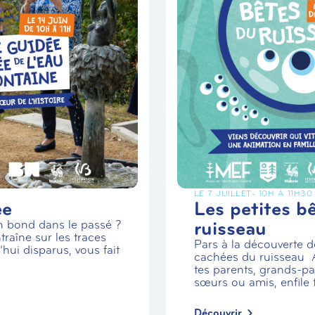
LE 7 JUILLET
- 10H À 11H30
ée
Les petites b
ruisseau
un bond dans le passé ?
traîne sur les traces
Pars à la découverte de
hui disparus, vous fait
cachées du ruisseau
tes parents, grands-par
sœurs ou amis, enfile t.
Découvrir