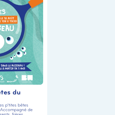
êtes du
s p’tites bêtes
! Accompagné de
ents, frères,