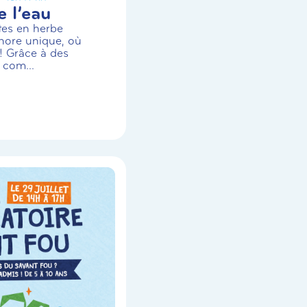
 l’eau
stes en herbe
nore unique, où
! Grâce à des
 com...