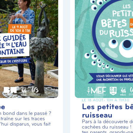
LE 18 AOÛT
- 10H À 11H30
ée
Les petites b
ruisseau
un bond dans le passé ?
traîne sur les traces
Pars à la découverte de
hui disparus, vous fait
cachées du ruisseau 
tes parents, grands-par