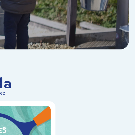
da
vez