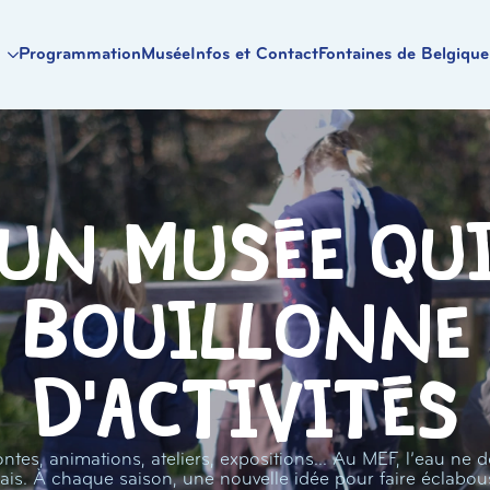
Programmation
Musée
Infos et Contact
Fontaines de Belgique
Un musée qu
bouillonne
d'activités
ntes, animations, ateliers, expositions… Au MEF, l’eau ne d
ais. À chaque saison, une nouvelle idée pour faire éclabou