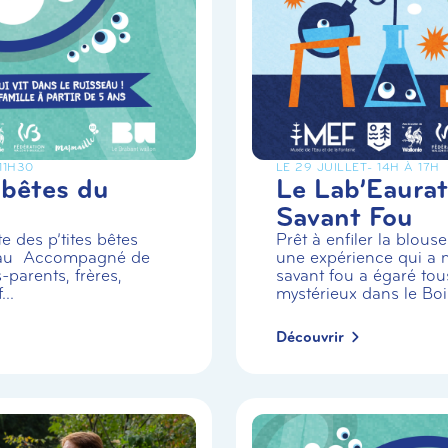
 11H30
LE 29 JUILLET
- 14H À 17H
 bêtes du
Le Lab’Eaurat
Savant Fou
e des p’tites bêtes
Prêt à enfiler la blou
eau Accompagné de
une expérience qui a m
-parents, frères,
savant fou a égaré tou
..
mystérieux dans le Boi.
Découvrir