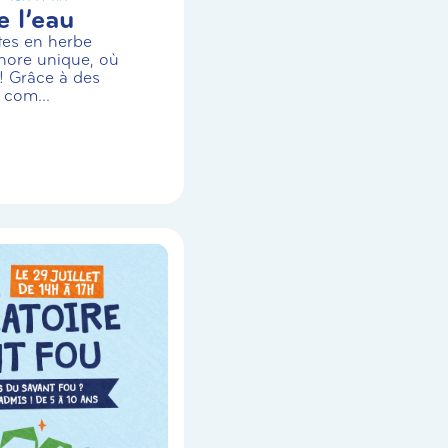
 l’eau
stes en herbe
nore unique, où
! Grâce à des
 com...