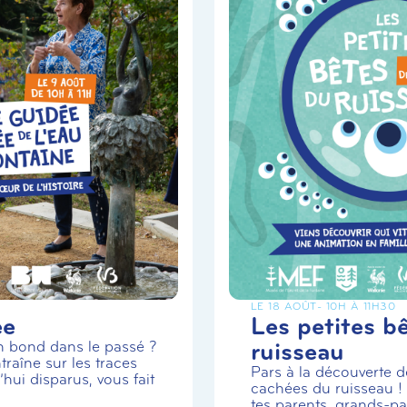
LE 18 AOÛT
- 10H À 11H30
ée
Les petites b
ruisseau
un bond dans le passé ?
traîne sur les traces
Pars à la découverte de
hui disparus, vous fait
cachées du ruisseau 
tes parents, grands-par