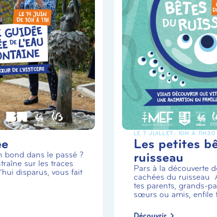
LE 7 JUILLET
- 10H À 11H30
ée
Les petites b
ruisseau
un bond dans le passé ?
traîne sur les traces
Pars à la découverte de
hui disparus, vous fait
cachées du ruisseau
tes parents, grands-par
sœurs ou amis, enfile t.
Découvrir