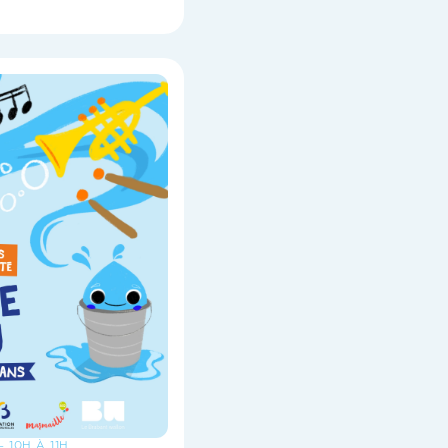
- 10H À 11H