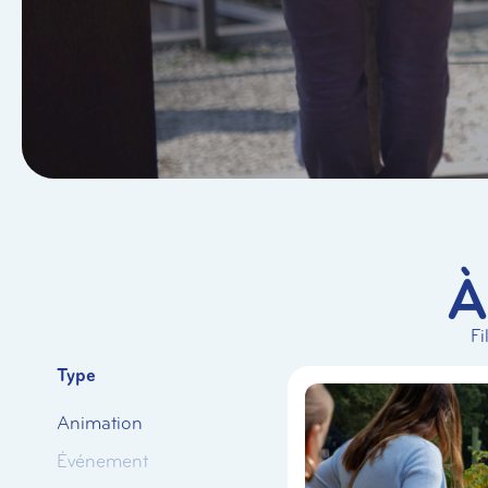
À
Fi
Type
Animation
Événement