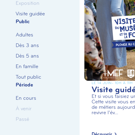
Exposition
Visite guidée
Public
Adultes
Dès 3 ans
Dès 5 ans
En famille
Tout public
LE 14 JUIN
- 10H À 11H
Période
Visite guid
Et si vous faisiez 
En cours
Cette visite vous en
de métiers aujourd’
À venir
revivre l’év...
Passé
Découvrir