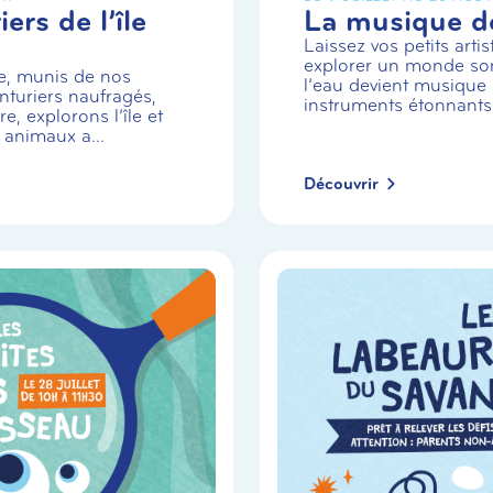
ers de l’île
La musique de
Laissez vos petits arti
explorer un monde so
e, munis de nos
l’eau devient musique 
turiers naufragés,
instruments étonnants
e, explorons l’île et
 animaux a...
Découvrir