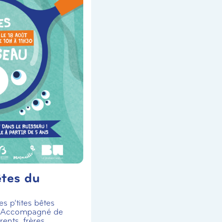
êtes du
s p’tites bêtes
! Accompagné de
ents, frères,