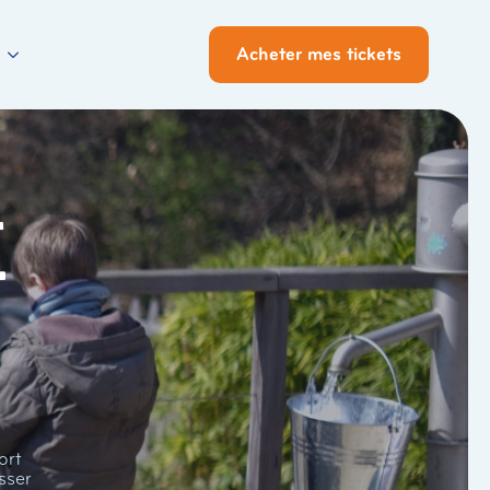
Acheter mes tickets
i
ort
sser