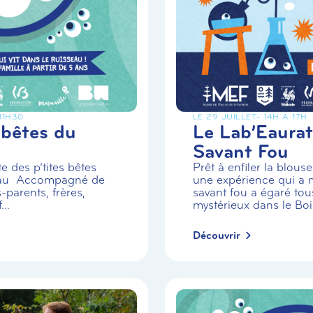
 11H30
LE 29 JUILLET
- 14H À 17H
 bêtes du
Le Lab’Eaurat
Savant Fou
e des p’tites bêtes
Prêt à enfiler la blou
eau Accompagné de
une expérience qui a m
-parents, frères,
savant fou a égaré tou
..
mystérieux dans le Boi.
Découvrir