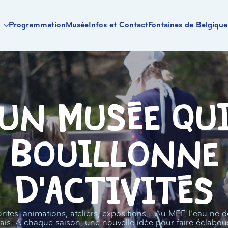
Programmation
Musée
Infos et Contact
Fontaines de Belgique
Un musée qu
bouillonne
d'activités
ntes, animations, ateliers, expositions… Au MEF, l’eau ne d
ais. À chaque saison, une nouvelle idée pour faire éclabou