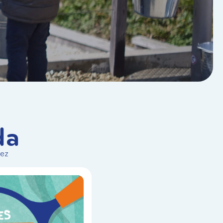
da
vez