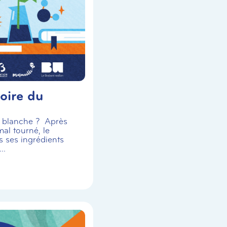
oire du
se blanche ? Après
al tourné, le
s ses ingrédients
..