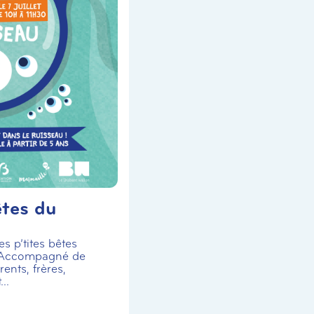
êtes du
s p’tites bêtes
 Accompagné de
ents, frères,
..