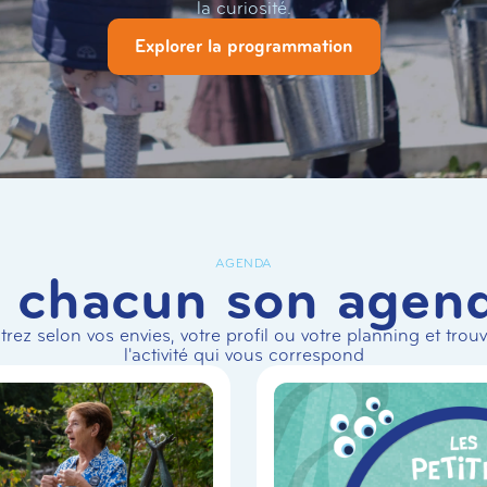
la curiosité.
Explorer la programmation
AGENDA
 chacun son agen
ltrez selon vos envies, votre profil ou votre planning et trou
l'activité qui vous correspond